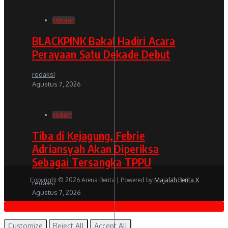
Hiburan
BLACKPINK Bakal Hadiri Acara
Perayaan Satu Dekade Debut
redaksi
Agustus 7, 2026
Hukum
Tiba di Kejagung, Febrie
Adriansyah Akan Diperiksa
Sebagai Tersangka TPPU
Copyright © 2026 Arena Berita | Powered by
Majalah Berita X
redaksi
Agustus 7, 2026
Politik
Customize
Reject All
Accept All