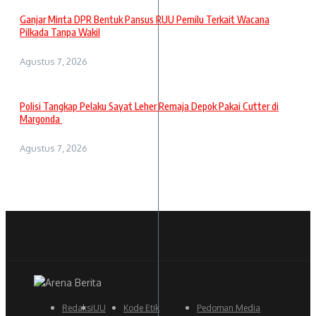
Ganjar Minta DPR Bentuk Pansus RUU Pemilu Terkait Wacana
Pilkada Tanpa Wakil
Agustus 7, 2026
Polisi Tangkap Pelaku Sayat Leher Remaja Depok Pakai Cutter di
Margonda
Agustus 7, 2026
Redaksi
UU
Kode Etik
Pedoman Media