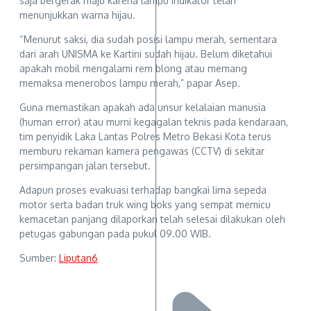
saja bergerak maju karena lampu indikator telah
menunjukkan warna hijau.
“Menurut saksi, dia sudah posisi lampu merah, sementara
dari arah UNISMA ke Kartini sudah hijau. Belum diketahui
apakah mobil mengalami rem blong atau memang
memaksa menerobos lampu merah,” papar Asep.
Guna memastikan apakah ada unsur kelalaian manusia
(human error) atau murni kegagalan teknis pada kendaraan,
tim penyidik Laka Lantas Polres Metro Bekasi Kota terus
memburu rekaman kamera pengawas (CCTV) di sekitar
persimpangan jalan tersebut.
Adapun proses evakuasi terhadap bangkai lima sepeda
motor serta badan truk wing boks yang sempat memicu
kemacetan panjang dilaporkan telah selesai dilakukan oleh
petugas gabungan pada pukul 09.00 WIB.
Sumber:
Liputan6