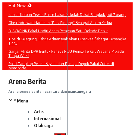
Lewati
Hot News
ke
Jumlah Korban Tewas Penembakan Sekolah Dekat Bangkok Jadi 7 orang
konten
Ghea Indrawari Hadirkan “Rasi Bintang” Sebagai Album Kedua
BLACKPINK Bakal Hadiri Acara Perayaan Satu Dekade Debut
Tiba di Kejagung, Febrie Adriansyah Akan Diperiksa Sebagai Tersangka
TPPU
Ganjar Minta DPR Bentuk Pansus RUU Pemilu Terkait Wacana Pilkada
Tanpa Wakil
Polisi Tangkap Pelaku Sayat Leher Remaja Depok Pakai Cutter di
Margonda
Arena Berita
Arena semua berita nusantara dan mancanegara
Menu
Artis
Internasional
Olahraga