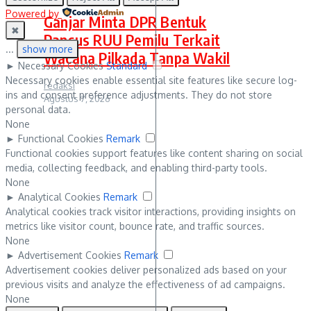
Powered by
Ganjar Minta DPR Bentuk
✖
Pansus RUU Pemilu Terkait
...
show more
Wacana Pilkada Tanpa Wakil
►
Necessary Cookies
Standard
Necessary cookies enable essential site features like secure log-
redaksi
ins and consent preference adjustments. They do not store
Agustus 7, 2026
personal data.
None
►
Functional Cookies
Remark
Functional cookies support features like content sharing on social
media, collecting feedback, and enabling third-party tools.
None
►
Analytical Cookies
Remark
Analytical cookies track visitor interactions, providing insights on
metrics like visitor count, bounce rate, and traffic sources.
None
►
Advertisement Cookies
Remark
Advertisement cookies deliver personalized ads based on your
previous visits and analyze the effectiveness of ad campaigns.
None