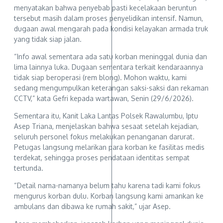
menyatakan bahwa penyebab pasti kecelakaan beruntun
tersebut masih dalam proses penyelidikan intensif. Namun,
dugaan awal mengarah pada kondisi kelayakan armada truk
yang tidak siap jalan.
“Info awal sementara ada satu korban meninggal dunia dan
lima lainnya luka. Dugaan sementara terkait kendaraannya
tidak siap beroperasi (rem blong). Mohon waktu, kami
sedang mengumpulkan keterangan saksi-saksi dan rekaman
CCTV,” kata Gefri kepada wartawan, Senin (29/6/2026).
Sementara itu, Kanit Laka Lantas Polsek Rawalumbu, Iptu
Asep Triana, menjelaskan bahwa sesaat setelah kejadian,
seluruh personel fokus melakukan penanganan darurat.
Petugas langsung melarikan para korban ke fasilitas medis
terdekat, sehingga proses pendataan identitas sempat
tertunda.
“Detail nama-namanya belum tahu karena tadi kami fokus
mengurus korban dulu. Korban langsung kami amankan ke
ambulans dan dibawa ke rumah sakit,” ujar Asep.