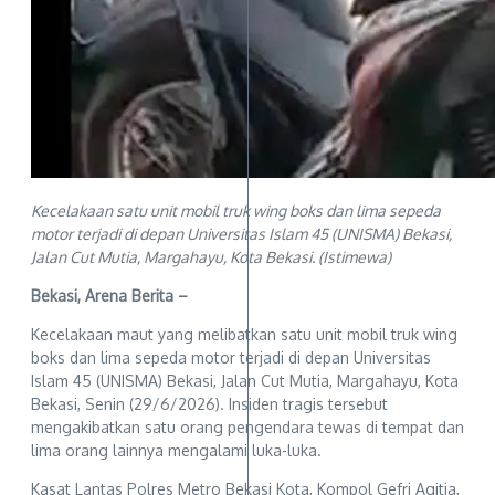
Kecelakaan satu unit mobil truk wing boks dan lima sepeda
motor terjadi di depan Universitas Islam 45 (UNISMA) Bekasi,
Jalan Cut Mutia, Margahayu, Kota Bekasi. (Istimewa)
Bekasi, Arena Berita –
Kecelakaan maut yang melibatkan satu unit mobil truk wing
boks dan lima sepeda motor terjadi di depan Universitas
Islam 45 (UNISMA) Bekasi, Jalan Cut Mutia, Margahayu, Kota
Bekasi, Senin (29/6/2026). Insiden tragis tersebut
mengakibatkan satu orang pengendara tewas di tempat dan
lima orang lainnya mengalami luka-luka.
Kasat Lantas Polres Metro Bekasi Kota, Kompol Gefri Agitia,