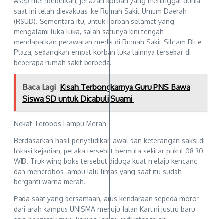
Asep membeberkan, jenazah korban yang meninggal dunia
saat ini telah dievakuasi ke Rumah Sakit Umum Daerah
(RSUD). Sementara itu, untuk korban selamat yang
mengalami luka-luka, salah satunya kini tengah
mendapatkan perawatan medis di Rumah Sakit Siloam Blue
Plaza, sedangkan empat korban luka lainnya tersebar di
beberapa rumah sakit berbeda.
Baca Lagi
Kisah Terbongkarnya Guru PNS Bawa
Siswa SD untuk Dicabuli Suami
Nekat Terobos Lampu Merah
Berdasarkan hasil penyelidikan awal dan keterangan saksi di
lokasi kejadian, petaka tersebut bermula sekitar pukul 08.30
WIB. Truk wing boks tersebut diduga kuat melaju kencang
dan menerobos lampu lalu lintas yang saat itu sudah
berganti warna merah.
Pada saat yang bersamaan, arus kendaraan sepeda motor
dari arah kampus UNISMA menuju Jalan Kartini justru baru