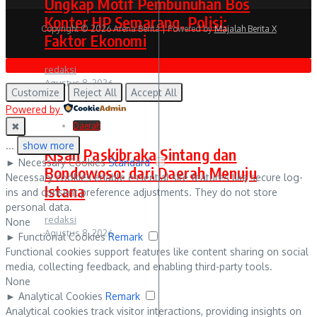
Ungkap Motif Pembunuhan Bos
Konter HP Semarang, Polisi:
Copyright © 2026 Arena Berita | Powered by
Majalah Berita X
Faktor Ekonomi
redaksi
Agustus 8, 2026
Customize
Reject All
Accept All
Powered by
✖
Daerah
...
show more
Kisah Paskibraka Sintang dan
►
Necessary Cookies
Standard
Bondowoso: dari Daerah Menuju
Necessary cookies enable essential site features like secure log-
Istana
ins and consent preference adjustments. They do not store
personal data.
redaksi
None
Agustus 8, 2026
►
Functional Cookies
Remark
Functional cookies support features like content sharing on social
media, collecting feedback, and enabling third-party tools.
None
►
Analytical Cookies
Remark
Analytical cookies track visitor interactions, providing insights on