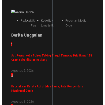
Redaksi
UU
Kode Etik
Pedoman Media
Pers
Jurnalistik
Cyber
Berita Unggulan
1
Sat Resnarkoba Polres Tebing Tinggi Tangkap Pria Bawa 1,52
Gram Sabu di Jalan Kutilang
Agustus 9, 2026
2
Kecelakaan Kereta Api di Jalan Lama, Satu Pengendara
Meninggal Dunia
Agustus 8, 2026