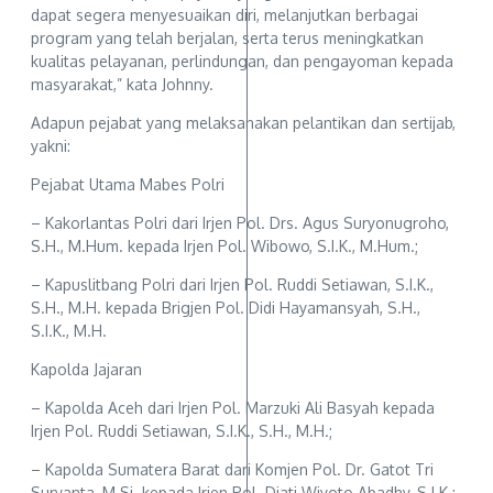
dapat segera menyesuaikan diri, melanjutkan berbagai
program yang telah berjalan, serta terus meningkatkan
kualitas pelayanan, perlindungan, dan pengayoman kepada
masyarakat,” kata Johnny.
Adapun pejabat yang melaksanakan pelantikan dan sertijab,
yakni:
Pejabat Utama Mabes Polri
– Kakorlantas Polri dari Irjen Pol. Drs. Agus Suryonugroho,
S.H., M.Hum. kepada Irjen Pol. Wibowo, S.I.K., M.Hum.;
– Kapuslitbang Polri dari Irjen Pol. Ruddi Setiawan, S.I.K.,
S.H., M.H. kepada Brigjen Pol. Didi Hayamansyah, S.H.,
S.I.K., M.H.
Kapolda Jajaran
– Kapolda Aceh dari Irjen Pol. Marzuki Ali Basyah kepada
Irjen Pol. Ruddi Setiawan, S.I.K., S.H., M.H.;
– Kapolda Sumatera Barat dari Komjen Pol. Dr. Gatot Tri
Suryanta, M.Si. kepada Irjen Pol. Djati Wiyoto Abadhy, S.I.K.;