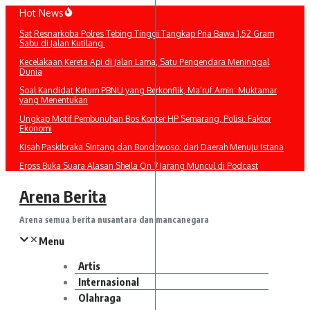
Lewati
Hot News
ke
Sat Resnarkoba Polres Tebing Tinggi Tangkap Pria Bawa 1,52 Gram
konten
Sabu di Jalan Kutilang
Kecelakaan Kereta Api di Jalan Lama, Satu Pengendara Meninggal
Dunia
Soal Kandidat Ketum PBNU yang Berkonflik, Ma’ruf Amin: Muktamar
yang Menentukan
Ungkap Motif Pembunuhan Bos Konter HP Semarang, Polisi: Faktor
Ekonomi
Kisah Paskibraka Sintang dan Bondowoso: dari Daerah Menuju Istana
Eross Buka Suara Alasan Sheila On 7 Jarang Muncul di Podcast
Arena Berita
Arena semua berita nusantara dan mancanegara
Menu
Artis
Internasional
Olahraga