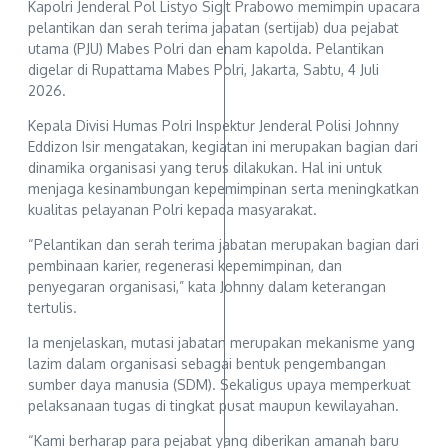
Kapolri Jenderal Pol Listyo Sigit Prabowo memimpin upacara
pelantikan dan serah terima jabatan (sertijab) dua pejabat
utama (PJU) Mabes Polri dan enam kapolda. Pelantikan
digelar di Rupattama Mabes Polri, Jakarta, Sabtu, 4 Juli
2026.
Kepala Divisi Humas Polri Inspektur Jenderal Polisi Johnny
Eddizon Isir mengatakan, kegiatan ini merupakan bagian dari
dinamika organisasi yang terus dilakukan. Hal ini untuk
menjaga kesinambungan kepemimpinan serta meningkatkan
kualitas pelayanan Polri kepada masyarakat.
“Pelantikan dan serah terima jabatan merupakan bagian dari
pembinaan karier, regenerasi kepemimpinan, dan
penyegaran organisasi,” kata Johnny dalam keterangan
tertulis.
Ia menjelaskan, mutasi jabatan merupakan mekanisme yang
lazim dalam organisasi sebagai bentuk pengembangan
sumber daya manusia (SDM). Sekaligus upaya memperkuat
pelaksanaan tugas di tingkat pusat maupun kewilayahan.
“Kami berharap para pejabat yang diberikan amanah baru