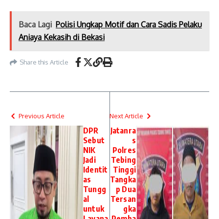
Baca Lagi
Polisi Ungkap Motif dan Cara Sadis Pelaku
Aniaya Kekasih di Bekasi
Share this Article
Previous Article
Next Article
DPR
Jatanra
Sebut
s
NIK
Polres
Jadi
Tebing
Identit
Tinggi
as
Tangka
Tungg
p Dua
al
Tersan
untuk
gka
Layana
Pemba