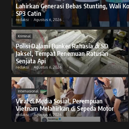
Lahirkan Generasi Bebas Stunting, Wali K
SP3 Catin
redaksi
Agustus 6, 2026
Kriminal
Polisi Dalami Bunker Rahasia di SD
Jaksel, Tempat Penemuan Ratusan
Senjata Api
redaksi
Agustus 6, 2026
Internasional
Viral di Media Sosial, Perempuan
Vietnam Melahirkan di Sepeda Motor
redaksi
Agustus 6, 2026