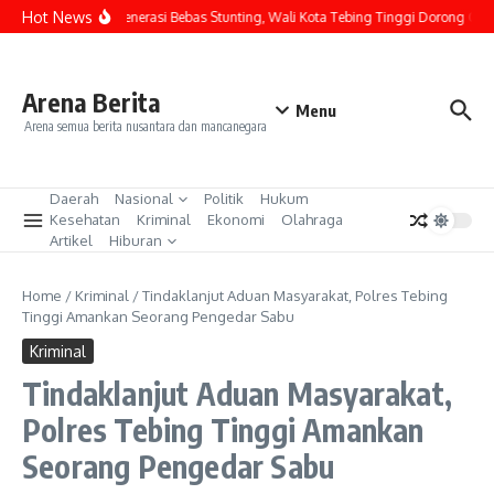
Lewati ke konten
Hot News
Lahirkan Generasi Bebas Stunting, Wali Kota Tebing Tinggi Dorong Optima
Arena Berita
Menu
Arena semua berita nusantara dan mancanegara
Daerah
Nasional
Politik
Hukum
Kesehatan
Kriminal
Ekonomi
Olahraga
Artikel
Hiburan
Home
/
Kriminal
/
Tindaklanjut Aduan Masyarakat, Polres Tebing
Tinggi Amankan Seorang Pengedar Sabu
Kriminal
Tindaklanjut Aduan Masyarakat,
Polres Tebing Tinggi Amankan
Seorang Pengedar Sabu