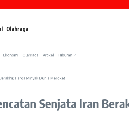
bagai Tersangka TPPU
acana Pilkada Tanpa Wakil
Cutter di Margonda
al
Olahraga
Ekonomi
Olahraga
Artikel
Hiburan
Berakhir, Harga Minyak Dunia Meroket
ncatan Senjata Iran Bera