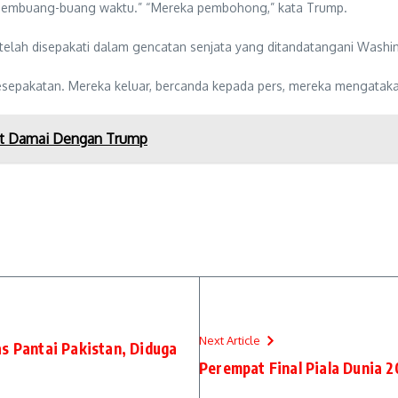
 membuang-buang waktu.” “Mereka pembohong,” kata Trump.
elah disepakati dalam gencatan senjata yang ditandatangani Washing
 kesepakatan. Mereka keluar, bercanda kepada pers, mereka mengataka
at Damai Dengan Trump
Next Article
s Pantai Pakistan, Diduga
Perempat Final Piala Dunia 