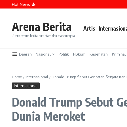
Lewati ke konten
Hot News
Tiba di Kejagung, Febrie Adriansyah Akan Diperiksa Se
Ganjar Minta DPR Bentuk Pansus RUU Pemilu Terkait W
Polisi Tangkap Pelaku Sayat Leher Remaja Depok Pakai 
Arena Berita
Artis
Internasion
Arena semua berita nusantara dan mancanegara
Daerah
Nasional
Politik
Hukum
Kesehatan
Kriminal
Home
/
Internasional
/
Donald Trump Sebut Gencatan Senjata Iran 
Internasional
Donald Trump Sebut Ge
Dunia Meroket