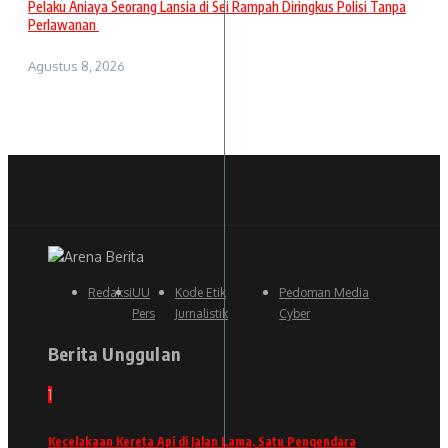
Pelaku Aniaya Seorang Lansia di Sei Rampah Diringkus Polisi Tanpa
Perlawanan
Agustus 8, 2026
Redaksi
UU
Kode Etik
Pedoman Media
Pers
Jurnalistik
Cyber
Berita Unggulan
1
Kecelakaan Kereta Api di Jalan Lama, Satu Pengendara