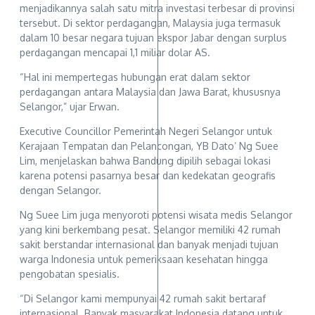
menjadikannya salah satu mitra investasi terbesar di provinsi
tersebut. Di sektor perdagangan, Malaysia juga termasuk
dalam 10 besar negara tujuan ekspor Jabar dengan surplus
perdagangan mencapai 1,1 miliar dolar AS.
“Hal ini mempertegas hubungan erat dalam sektor
perdagangan antara Malaysia dan Jawa Barat, khususnya
Selangor,” ujar Erwan.
Executive Councillor Pemerintah Negeri Selangor untuk
Kerajaan Tempatan dan Pelancongan, YB Dato’ Ng Suee
Lim, menjelaskan bahwa Bandung dipilih sebagai lokasi
karena potensi pasarnya besar dan kedekatan geografis
dengan Selangor.
Ng Suee Lim juga menyoroti potensi wisata medis Selangor
yang kini berkembang pesat. Selangor memiliki 42 rumah
sakit berstandar internasional dan banyak menjadi tujuan
warga Indonesia untuk pemeriksaan kesehatan hingga
pengobatan spesialis.
“Di Selangor kami mempunyai 42 rumah sakit bertaraf
internasional. Banyak masyarakat Indonesia datang untuk