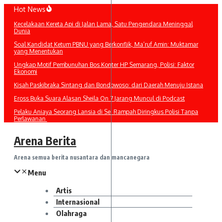
Lewati
Hot News
ke
Kecelakaan Kereta Api di Jalan Lama, Satu Pengendara Meninggal
konten
Dunia
Soal Kandidat Ketum PBNU yang Berkonflik, Ma’ruf Amin: Muktamar
yang Menentukan
Ungkap Motif Pembunuhan Bos Konter HP Semarang, Polisi: Faktor
Ekonomi
Kisah Paskibraka Sintang dan Bondowoso: dari Daerah Menuju Istana
Eross Buka Suara Alasan Sheila On 7 Jarang Muncul di Podcast
Pelaku Aniaya Seorang Lansia di Sei Rampah Diringkus Polisi Tanpa
Perlawanan
Arena Berita
Arena semua berita nusantara dan mancanegara
Menu
Artis
Internasional
Olahraga