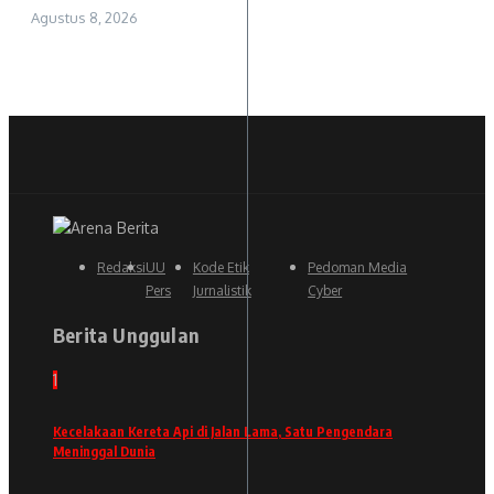
Agustus 8, 2026
Redaksi
UU
Kode Etik
Pedoman Media
Pers
Jurnalistik
Cyber
Berita Unggulan
1
Kecelakaan Kereta Api di Jalan Lama, Satu Pengendara
Meninggal Dunia