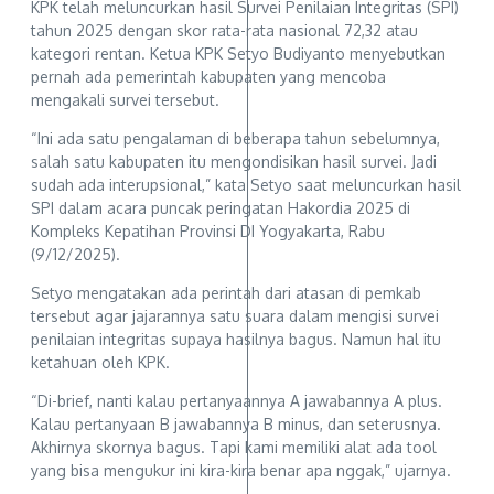
KPK telah meluncurkan hasil Survei Penilaian Integritas (SPI)
tahun 2025 dengan skor rata-rata nasional 72,32 atau
kategori rentan. Ketua KPK Setyo Budiyanto menyebutkan
pernah ada pemerintah kabupaten yang mencoba
mengakali survei tersebut.
“Ini ada satu pengalaman di beberapa tahun sebelumnya,
salah satu kabupaten itu mengondisikan hasil survei. Jadi
sudah ada interupsional,” kata Setyo saat meluncurkan hasil
SPI dalam acara puncak peringatan Hakordia 2025 di
Kompleks Kepatihan Provinsi DI Yogyakarta, Rabu
(9/12/2025).
Setyo mengatakan ada perintah dari atasan di pemkab
tersebut agar jajarannya satu suara dalam mengisi survei
penilaian integritas supaya hasilnya bagus. Namun hal itu
ketahuan oleh KPK.
“Di-brief, nanti kalau pertanyaannya A jawabannya A plus.
Kalau pertanyaan B jawabannya B minus, dan seterusnya.
Akhirnya skornya bagus. Tapi kami memiliki alat ada tool
yang bisa mengukur ini kira-kira benar apa nggak,” ujarnya.