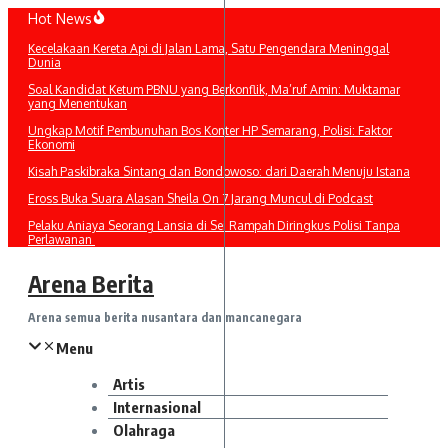
Lewati
Hot News
ke
Kecelakaan Kereta Api di Jalan Lama, Satu Pengendara Meninggal
konten
Dunia
Soal Kandidat Ketum PBNU yang Berkonflik, Ma’ruf Amin: Muktamar
yang Menentukan
Ungkap Motif Pembunuhan Bos Konter HP Semarang, Polisi: Faktor
Ekonomi
Kisah Paskibraka Sintang dan Bondowoso: dari Daerah Menuju Istana
Eross Buka Suara Alasan Sheila On 7 Jarang Muncul di Podcast
Pelaku Aniaya Seorang Lansia di Sei Rampah Diringkus Polisi Tanpa
Perlawanan
Arena Berita
Arena semua berita nusantara dan mancanegara
Menu
Artis
Internasional
Olahraga