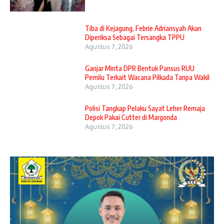
Tiba di Kejagung, Febrie Adriansyah Akan
Diperiksa Sebagai Tersangka TPPU
Agustus 7, 2026
Ganjar Minta DPR Bentuk Pansus RUU
Pemilu Terkait Wacana Pilkada Tanpa Wakil
Agustus 7, 2026
Polisi Tangkap Pelaku Sayat Leher Remaja
Depok Pakai Cutter di Margonda
Agustus 7, 2026