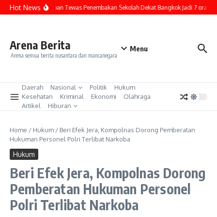
Lewati ke konten
Hot News
Jumlah Korban Tewas Penembakan Sekolah Dekat Bangkok Jadi 7 orang
Arena Berita
Menu
Arena semua berita nusantara dan mancanegara
Daerah
Nasional
Politik
Hukum
Kesehatan
Kriminal
Ekonomi
Olahraga
Artikel
Hiburan
Home
/
Hukum
/
Beri Efek Jera, Kompolnas Dorong Pemberatan
Hukuman Personel Polri Terlibat Narkoba
Hukum
Beri Efek Jera, Kompolnas Dorong
Pemberatan Hukuman Personel
Polri Terlibat Narkoba