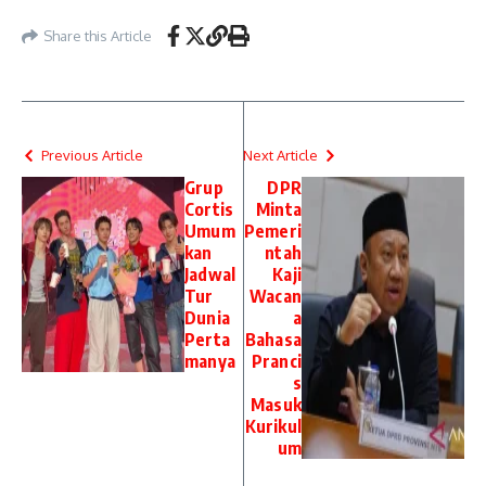
Share this Article
Previous Article
Next Article
Grup
DPR
Cortis
Minta
Umum
Pemeri
kan
ntah
Jadwal
Kaji
Tur
Wacan
Dunia
a
Perta
Bahasa
manya
Pranci
s
Masuk
Kurikul
um