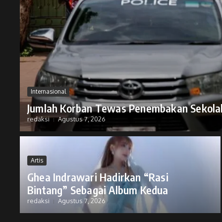
Internasional
Jumlah Korban Tewas Penembakan Sekolah
redaksi
Agustus 7, 2026
Artis
Ghea Indrawari Hadirkan “Rasi
Bintang” Sebagai Album Kedua
redaksi
Agustus 7, 2026