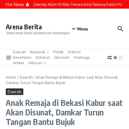
Lewati ke konten
Hot News
Volodymyr Zelensky Klaim 50 Ribu Tentara Korut Sedang Dalam Perjalanan
Arena Berita
Menu
Arena semua berita nusantara dan mancanegara
Daerah
Nasional
Politik
Hukum
Kesehatan
Kriminal
Ekonomi
Olahraga
Artikel
Hiburan
Home
/
Daerah
/
Anak Remaja di Bekasi Kabur saat Akan Disunat,
Damkar Turun Tangan Bantu Bujuk
Daerah
Anak Remaja di Bekasi Kabur saat
Akan Disunat, Damkar Turun
Tangan Bantu Bujuk