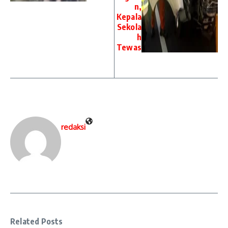
n,
Kepala
Sekola
h
Tewas
redaksi
Related Posts