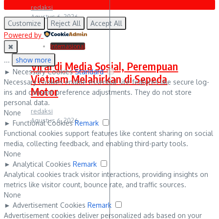
redaksi
Agustus 6, 2026
Customize
Reject All
Accept All
Powered by
✖
Internasional
...
show more
Viral di Media Sosial, Perempuan
►
Necessary Cookies
Standard
Vietnam Melahirkan di Sepeda
Necessary cookies enable essential site features like secure log-
Motor
ins and consent preference adjustments. They do not store
personal data.
redaksi
None
Agustus 6, 2026
►
Functional Cookies
Remark
Functional cookies support features like content sharing on social
media, collecting feedback, and enabling third-party tools.
None
►
Analytical Cookies
Remark
Analytical cookies track visitor interactions, providing insights on
metrics like visitor count, bounce rate, and traffic sources.
None
►
Advertisement Cookies
Remark
Advertisement cookies deliver personalized ads based on your