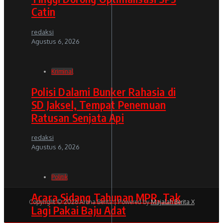
Catin
redaksi
Agustus 6, 2026
Kriminal
Polisi Dalami Bunker Rahasia di
SD Jaksel, Tempat Penemuan
Ratusan Senjata Api
redaksi
Agustus 6, 2026
Politik
Acara Sidang Tahunan MPR, Tak
Copyright © 2026 Arena Berita | Powered by
Majalah Berita X
Lagi Pakai Baju Adat