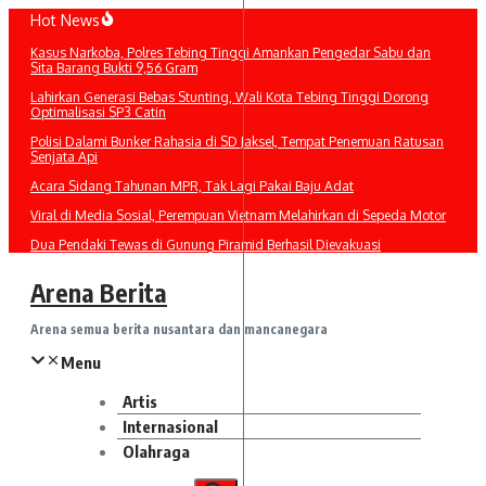
Lewati
Hot News
ke
Kasus Narkoba, Polres Tebing Tinggi Amankan Pengedar Sabu dan
konten
Sita Barang Bukti 9,56 Gram
Lahirkan Generasi Bebas Stunting, Wali Kota Tebing Tinggi Dorong
Optimalisasi SP3 Catin
Polisi Dalami Bunker Rahasia di SD Jaksel, Tempat Penemuan Ratusan
Senjata Api
Acara Sidang Tahunan MPR, Tak Lagi Pakai Baju Adat
Viral di Media Sosial, Perempuan Vietnam Melahirkan di Sepeda Motor
Dua Pendaki Tewas di Gunung Piramid Berhasil Dievakuasi
Arena Berita
Arena semua berita nusantara dan mancanegara
Menu
Artis
Internasional
Olahraga