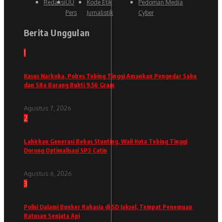
Redaksi
UU
Kode Etik
Pedoman Media
Pers
Jurnalistik
Cyber
Berita Unggulan
1
Kasus Narkoba, Polres Tebing Tinggi Amankan Pengedar Sabu
dan Sita Barang Bukti 9,56 Gram
Agustus 7, 2026
2
Lahirkan Generasi Bebas Stunting, Wali Kota Tebing Tinggi
Dorong Optimalisasi SP3 Catin
Agustus 6, 2026
3
Polisi Dalami Bunker Rahasia di SD Jaksel, Tempat Penemuan
Ratusan Senjata Api