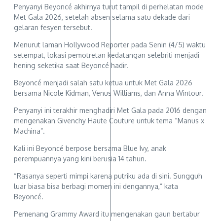
Penyanyi Beyoncé akhirnya turut tampil di perhelatan mode
Met Gala 2026, setelah absen selama satu dekade dari
gelaran fesyen tersebut.
Menurut laman Hollywood Reporter pada Senin (4/5) waktu
setempat, lokasi pemotretan kedatangan selebriti menjadi
hening seketika saat Beyoncé hadir.
Beyoncé menjadi salah satu ketua untuk Met Gala 2026
bersama Nicole Kidman, Venus Williams, dan Anna Wintour.
Penyanyi ini terakhir menghadiri Met Gala pada 2016 dengan
mengenakan Givenchy Haute Couture untuk tema “Manus x
Machina”.
Kali ini Beyoncé berpose bersama Blue Ivy, anak
perempuannya yang kini berusia 14 tahun.
“Rasanya seperti mimpi karena putriku ada di sini. Sungguh
luar biasa bisa berbagi momen ini dengannya,” kata
Beyoncé.
Pemenang Grammy Award itu mengenakan gaun bertabur