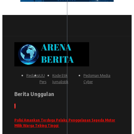
Redaksi
UU
Kode Etik
Pedoman Media
Pers
Jurnalistik
Cyber
Berita Unggulan
1
Polisi Amankan Terduga Pelaku Penggelapan Sepeda Motor
Milik Warga Tebing Tinggi