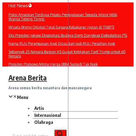
Lewati
Hot News
ke
Polisi Amankan Terduga Pelaku Penggelapan Sepeda Motor Milik
konten
Warga Tebing Tinggi
Wisata Bromo Ditutup Total Gegara Kebakaran Hutan di TNBTS
Eks Presiden Jokowi Eksploitasi Budaya Demi Dongkrak Elektabilitas PSI
Nama RUU Perampasan Aset Diusulkan Jadi RUU Peralihan Aset
Sebanyak 25 Negara Bagian AS Gugat Kebijakan Tarif Trump untuk 60
Negara
Presiden Prabowo Minta Harga BBM Subsidi Tak Naik
Arena Berita
Arena semua berita nusantara dan mancanegara
Menu
Artis
Internasional
Olahraga
Pencarian