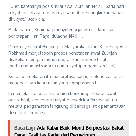
“Oleh karenanya posisi hilal awal Zulhijah 1447 H pada hari
rukyat ini secara teoritis hilal sangat memungkinkan dapat
dirukyat,” ucap dia.
Pada hari ini, Kemenag menyelenggarakan sidang Isbat
penetapan Hari Raya Iduladha 1446 H.
Direktur Jenderal Bimbingan Masyarakat Islam Kemenag Abu
Rokhmad menjelaskan proses penetapan awal Zulhijah
dilakukan dengan mengintegrasikan metode hisab
(perhitungan astronomi) dan rukyat (pengamatan hilal).
Kedua pendekatan itu menurutnya saling melengkapi untuk
menghasilkan keputusan yang komprehensif.
Ia menjelaskan data hisab memberikan gambaran awal
posisi hilal, sementara rukyat menjadi konfirmasi faktual
melalui pengamatan langsung di berbagai titik pemantauan
di seluruh Indonesia.
Baca Lagi
Ada Kabar Baik, Murid Berprestasi Bakal
Dapat Fasilitas Karier dari Pemerintah