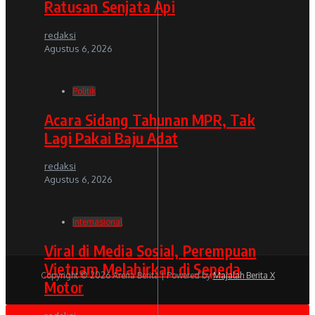
Ratusan Senjata Api
redaksi
Agustus 6, 2026
Politik
Acara Sidang Tahunan MPR, Tak
Lagi Pakai Baju Adat
redaksi
Agustus 6, 2026
Internasional
Viral di Media Sosial, Perempuan
Vietnam Melahirkan di Sepeda
Copyright © 2026 Arena Berita | Powered by
Majalah Berita X
Motor