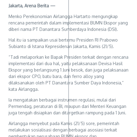
Jakarta, Arena Berita —
Menko Perekonomian Airlangga Hartarto mengungkap
rencana pemerintah dalam implementasi BUMN Ekspor yang
diberi nama PT Danantara Sumberdaya Indonesia (DSI).
Hal itu ia sampaikan usai bertemu Presiden RI Prabowo
Subianto di Istana Kepresidenan Jakarta, Kamis (21/5).
“Tadi melaporkan ke Bapak Presiden terkait dengan rencana
implementasi dari dua hal, yaitu pelaksanaan Devisa Hasil
Ekspor yang berlangsung 1 Juni besok, dan juga pelaksanaan
dari ekspor CPO, batu bara, dan ferro alloy yang
dilaksanakan oleh PT Danantara Sumber Daya Indonesia,”
kata Airlangga.
Ia mengatakan berbagai instrumen regulasi, mulai dari
Permendag, peraturan di BI, maupun dari Menteri Keuangan
juga tengah disiapkan dan ditargetkan rampung pada 1 Juni.
Airlangga menyebut pada Kamis (21/5) sore, pemerintah
melakukan sosialisasi dengan berbagai asosiasi terkait
pembentukan perusahaan BUMN ekspor dan