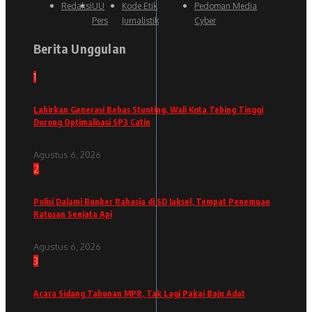
Redaksi
UU
Kode Etik
Pedoman Media
Pers
Jurnalistik
Cyber
Berita Unggulan
1
Lahirkan Generasi Bebas Stunting, Wali Kota Tebing Tinggi
Dorong Optimalisasi SP3 Catin
Agustus 6, 2026
2
Polisi Dalami Bunker Rahasia di SD Jaksel, Tempat Penemuan
Ratusan Senjata Api
Agustus 6, 2026
3
Acara Sidang Tahunan MPR, Tak Lagi Pakai Baju Adat