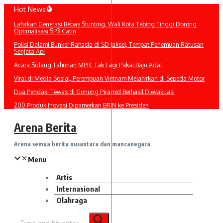
Lewati
Hot News
ke
Lahirkan Generasi Bebas Stunting, Wali Kota Tebing Tinggi Dorong
konten
Optimalisasi SP3 Catin
Polisi Dalami Bunker Rahasia di SD Jaksel, Tempat Penemuan Ratusan
Senjata Api
Acara Sidang Tahunan MPR, Tak Lagi Pakai Baju Adat
Viral di Media Sosial, Perempuan Vietnam Melahirkan di Sepeda Motor
Dua Pendaki Tewas di Gunung Piramid Berhasil Dievakuasi
200 Produk Inovasi Dipamerkan BRIN ke Presiden
Arena Berita
Arena semua berita nusantara dan mancanegara
Menu
Artis
Internasional
Olahraga
Pencarian