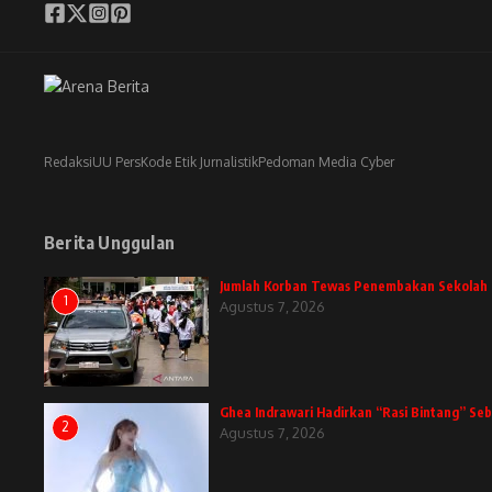
Redaksi
UU Pers
Kode Etik Jurnalistik
Pedoman Media Cyber
Berita Unggulan
Jumlah Korban Tewas Penembakan Sekolah D
1
Agustus 7, 2026
Ghea Indrawari Hadirkan “Rasi Bintang” Se
2
Agustus 7, 2026