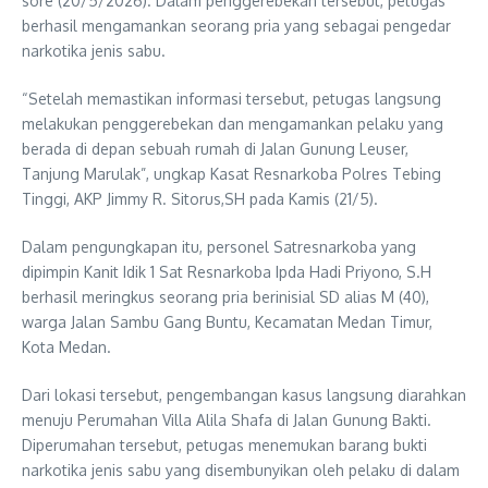
sore (20/5/2026). Dalam penggerebekan tersebut, petugas
berhasil mengamankan seorang pria yang sebagai pengedar
narkotika jenis sabu.
“Setelah memastikan informasi tersebut, petugas langsung
melakukan penggerebekan dan mengamankan pelaku yang
berada di depan sebuah rumah di Jalan Gunung Leuser,
Tanjung Marulak”, ungkap Kasat Resnarkoba Polres Tebing
Tinggi, AKP Jimmy R. Sitorus,SH pada Kamis (21/5).
Dalam pengungkapan itu, personel Satresnarkoba yang
dipimpin Kanit Idik 1 Sat Resnarkoba Ipda Hadi Priyono, S.H
berhasil meringkus seorang pria berinisial SD alias M (40),
warga Jalan Sambu Gang Buntu, Kecamatan Medan Timur,
Kota Medan.
Dari lokasi tersebut, pengembangan kasus langsung diarahkan
menuju Perumahan Villa Alila Shafa di Jalan Gunung Bakti.
Diperumahan tersebut, petugas menemukan barang bukti
narkotika jenis sabu yang disembunyikan oleh pelaku di dalam