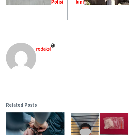
Polisi
Juni
redaksi
Related Posts