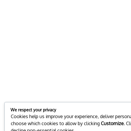
We respect your privacy
Cookies help us improve your experience, deliver personal
choose which cookies to allow by clicking
Customize
. C
decline non-essential cookies.