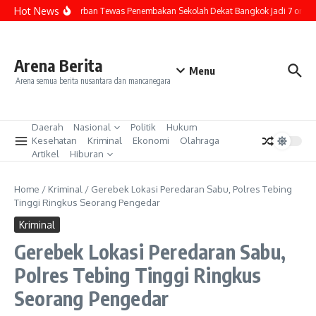
Lewati ke konten
Hot News
Jumlah Korban Tewas Penembakan Sekolah Dekat Bangkok Jadi 7 orang
Arena Berita
Menu
Arena semua berita nusantara dan mancanegara
Daerah
Nasional
Politik
Hukum
Kesehatan
Kriminal
Ekonomi
Olahraga
Artikel
Hiburan
Home
/
Kriminal
/
Gerebek Lokasi Peredaran Sabu, Polres Tebing
Tinggi Ringkus Seorang Pengedar
Kriminal
Gerebek Lokasi Peredaran Sabu,
Polres Tebing Tinggi Ringkus
Seorang Pengedar