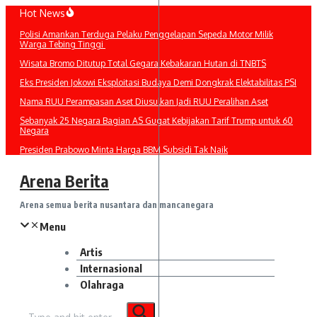
Lewati
Hot News
ke
Polisi Amankan Terduga Pelaku Penggelapan Sepeda Motor Milik
konten
Warga Tebing Tinggi
Wisata Bromo Ditutup Total Gegara Kebakaran Hutan di TNBTS
Eks Presiden Jokowi Eksploitasi Budaya Demi Dongkrak Elektabilitas PSI
Nama RUU Perampasan Aset Diusulkan Jadi RUU Peralihan Aset
Sebanyak 25 Negara Bagian AS Gugat Kebijakan Tarif Trump untuk 60
Negara
Presiden Prabowo Minta Harga BBM Subsidi Tak Naik
Arena Berita
Arena semua berita nusantara dan mancanegara
Menu
Artis
Internasional
Olahraga
Pencarian