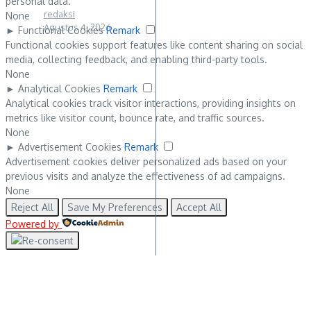
personal data.
redaksi
None
Agustus 4, 2026
►
Functional Cookies
Remark
Functional cookies support features like content sharing on social
media, collecting feedback, and enabling third-party tools.
None
►
Analytical Cookies
Remark
Analytical cookies track visitor interactions, providing insights on
metrics like visitor count, bounce rate, and traffic sources.
None
►
Advertisement Cookies
Remark
Advertisement cookies deliver personalized ads based on your
previous visits and analyze the effectiveness of ad campaigns.
None
Reject All
Save My Preferences
Accept All
Powered by