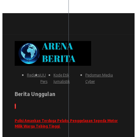
Redaksi
UU
Kode Etik
Pedoman Media
Pers
Jurnalistik
Cyber
Berita Unggulan
1
Polisi Amankan Terduga Pelaku Penggelapan Sepeda Motor
Milik Warga Tebing Tinggi