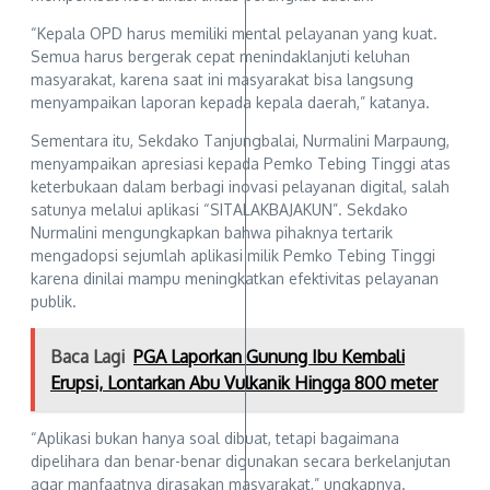
“Kepala OPD harus memiliki mental pelayanan yang kuat.
Semua harus bergerak cepat menindaklanjuti keluhan
masyarakat, karena saat ini masyarakat bisa langsung
menyampaikan laporan kepada kepala daerah,” katanya.
Sementara itu, Sekdako Tanjungbalai, Nurmalini Marpaung,
menyampaikan apresiasi kepada Pemko Tebing Tinggi atas
keterbukaan dalam berbagi inovasi pelayanan digital, salah
satunya melalui aplikasi “SITALAKBAJAKUN”. Sekdako
Nurmalini mengungkapkan bahwa pihaknya tertarik
mengadopsi sejumlah aplikasi milik Pemko Tebing Tinggi
karena dinilai mampu meningkatkan efektivitas pelayanan
publik.
Baca Lagi
PGA Laporkan Gunung Ibu Kembali
Erupsi, Lontarkan Abu Vulkanik Hingga 800 meter
“Aplikasi bukan hanya soal dibuat, tetapi bagaimana
dipelihara dan benar-benar digunakan secara berkelanjutan
agar manfaatnya dirasakan masyarakat,” ungkapnya.