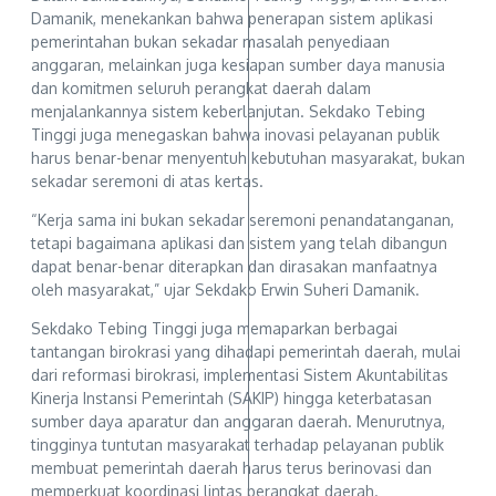
Damanik, menekankan bahwa penerapan sistem aplikasi
pemerintahan bukan sekadar masalah penyediaan
anggaran, melainkan juga kesiapan sumber daya manusia
dan komitmen seluruh perangkat daerah dalam
menjalankannya sistem keberlanjutan. Sekdako Tebing
Tinggi juga menegaskan bahwa inovasi pelayanan publik
harus benar-benar menyentuh kebutuhan masyarakat, bukan
sekadar seremoni di atas kertas.
“Kerja sama ini bukan sekadar seremoni penandatanganan,
tetapi bagaimana aplikasi dan sistem yang telah dibangun
dapat benar-benar diterapkan dan dirasakan manfaatnya
oleh masyarakat,” ujar Sekdako Erwin Suheri Damanik.
Sekdako Tebing Tinggi juga memaparkan berbagai
tantangan birokrasi yang dihadapi pemerintah daerah, mulai
dari reformasi birokrasi, implementasi Sistem Akuntabilitas
Kinerja Instansi Pemerintah (SAKIP) hingga keterbatasan
sumber daya aparatur dan anggaran daerah. Menurutnya,
tingginya tuntutan masyarakat terhadap pelayanan publik
membuat pemerintah daerah harus terus berinovasi dan
memperkuat koordinasi lintas perangkat daerah.