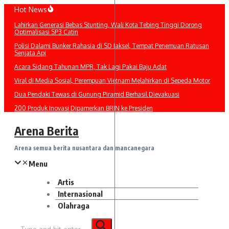
Lewati
Hot News
ke
Lahirkan Generasi Bebas Stunting, Wali Kota Tebing Tinggi Dorong
konten
Optimalisasi SP3 Catin
Polisi Dalami Bunker Rahasia di SD Jaksel, Tempat Penemuan Ratusan
Senjata Api
Acara Sidang Tahunan MPR, Tak Lagi Pakai Baju Adat
Viral di Media Sosial, Perempuan Vietnam Melahirkan di Sepeda Motor
Dua Pendaki Tewas di Gunung Piramid Berhasil Dievakuasi
200 Produk Inovasi Dipamerkan BRIN ke Presiden
Arena Berita
Arena semua berita nusantara dan mancanegara
Menu
Artis
Internasional
Olahraga
Pencarian