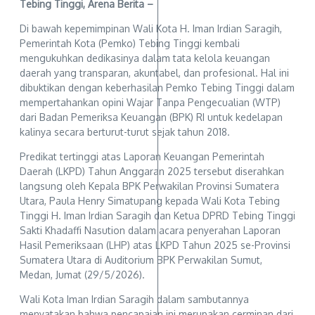
Tebing Tinggi, Arena Berita –
Di bawah kepemimpinan Wali Kota H. Iman Irdian Saragih,
Pemerintah Kota (Pemko) Tebing Tinggi kembali
mengukuhkan dedikasinya dalam tata kelola keuangan
daerah yang transparan, akuntabel, dan profesional. Hal ini
dibuktikan dengan keberhasilan Pemko Tebing Tinggi dalam
mempertahankan opini Wajar Tanpa Pengecualian (WTP)
dari Badan Pemeriksa Keuangan (BPK) RI untuk kedelapan
kalinya secara berturut-turut sejak tahun 2018.
Predikat tertinggi atas Laporan Keuangan Pemerintah
Daerah (LKPD) Tahun Anggaran 2025 tersebut diserahkan
langsung oleh Kepala BPK Perwakilan Provinsi Sumatera
Utara, Paula Henry Simatupang kepada Wali Kota Tebing
Tinggi H. Iman Irdian Saragih dan Ketua DPRD Tebing Tinggi
Sakti Khadaffi Nasution dalam acara penyerahan Laporan
Hasil Pemeriksaan (LHP) atas LKPD Tahun 2025 se-Provinsi
Sumatera Utara di Auditorium BPK Perwakilan Sumut,
Medan, Jumat (29/5/2026).
Wali Kota Iman Irdian Saragih dalam sambutannya
menyatakan bahwa pencapaian ini merupakan cerminan dari