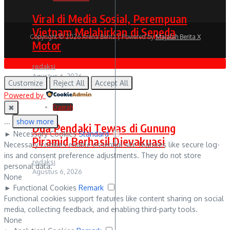
Viral di Media Sosial, Perempuan
Vietnam Melahirkan di Sepeda
Copyright © 2026 Arena Berita | Powered by
Majalah Berita X
Motor
redaksi
Agustus 6, 2026
Customize
Reject All
Accept All
Powered by
✖
Daerah
...
show more
Dua Pendaki Tewas di Gunung
►
Necessary Cookies
Standard
Piramid Berhasil Dievakuasi
Necessary cookies enable essential site features like secure log-
ins and consent preference adjustments. They do not store
redaksi
personal data.
Agustus 6, 2026
None
►
Functional Cookies
Remark
Functional cookies support features like content sharing on social
media, collecting feedback, and enabling third-party tools.
None