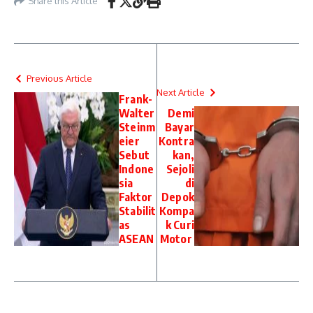
Share this Article
Previous Article
Next Article
Frank-
Walter
Demi
Steinm
Bayar
eier
Kontra
Sebut
kan,
Indone
Sejoli
sia
di
Faktor
Depok
Stabilit
Kompa
as
k Curi
ASEAN
Motor