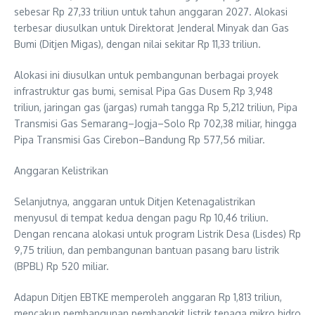
sebesar Rp 27,33 triliun untuk tahun anggaran 2027. Alokasi
terbesar diusulkan untuk Direktorat Jenderal Minyak dan Gas
Bumi (Ditjen Migas), dengan nilai sekitar Rp 11,33 triliun.
Alokasi ini diusulkan untuk pembangunan berbagai proyek
infrastruktur gas bumi, semisal Pipa Gas Dusem Rp 3,948
triliun, jaringan gas (jargas) rumah tangga Rp 5,212 triliun, Pipa
Transmisi Gas Semarang–Jogja–Solo Rp 702,38 miliar, hingga
Pipa Transmisi Gas Cirebon–Bandung Rp 577,56 miliar.
Anggaran Kelistrikan
Selanjutnya, anggaran untuk Ditjen Ketenagalistrikan
menyusul di tempat kedua dengan pagu Rp 10,46 triliun.
Dengan rencana alokasi untuk program Listrik Desa (Lisdes) Rp
9,75 triliun, dan pembangunan bantuan pasang baru listrik
(BPBL) Rp 520 miliar.
Adapun Ditjen EBTKE memperoleh anggaran Rp 1,813 triliun,
mencakup pembangunan pembangkit listrik tenaga mikro hidro