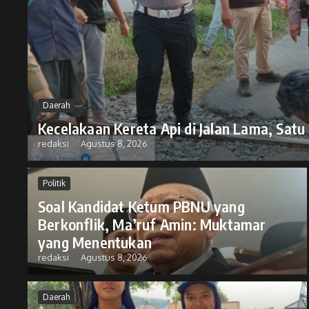
Daerah
Kecelakaan Kereta Api di Jalan Lama, Sat
redaksi
Agustus 8, 2026
Politik
Soal Kandidat Ketum PBNU yang
Berkonflik, Ma’ruf Amin: Muktamar
yang Menentukan
redaksi
Agustus 8, 2026
Daerah