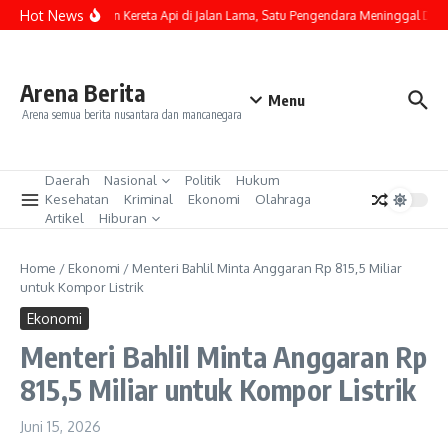
Lewati ke konten
Hot News
Kecelakaan Kereta Api di Jalan Lama, Satu Pengendara Meninggal Dunia
Arena Berita
Menu
Arena semua berita nusantara dan mancanegara
Daerah
Nasional
Politik
Hukum
Kesehatan
Kriminal
Ekonomi
Olahraga
Artikel
Hiburan
Home
/
Ekonomi
/
Menteri Bahlil Minta Anggaran Rp 815,5 Miliar
untuk Kompor Listrik
Ekonomi
Menteri Bahlil Minta Anggaran Rp
815,5 Miliar untuk Kompor Listrik
Juni 15, 2026