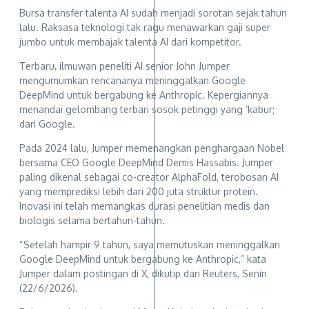
Bursa transfer talenta AI sudah menjadi sorotan sejak tahun
lalu. Raksasa teknologi tak ragu menawarkan gaji super
jumbo untuk membajak talenta AI dari kompetitor.
Terbaru, ilmuwan peneliti AI senior John Jumper
mengumumkan rencananya meninggalkan Google
DeepMind untuk bergabung ke Anthropic. Kepergiannya
menandai gelombang terbari sosok petinggi yang ‘kabur;
dari Google.
Pada 2024 lalu, Jumper memenangkan penghargaan Nobel
bersama CEO Google DeepMind Demis Hassabis. Jumper
paling dikenal sebagai co-creator AlphaFold, terobosan AI
yang memprediksi lebih dari 200 juta struktur protein.
Inovasi ini telah memangkas durasi penelitian medis dan
biologis selama bertahun-tahun.
“Setelah hampir 9 tahun, saya memutuskan meninggalkan
Google DeepMind untuk bergabung ke Anthropic,” kata
Jumper dalam postingan di X, dikutip dari Reuters, Senin
(22/6/2026).