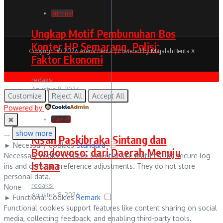
Kriminal
Ungkap Motif Pembunuhan Bos
Konter HP Semarang, Polisi:
Copyright © 2026 Arena Berita | Powered by
Majalah Berita X
Faktor Ekonomi
redaksi
Agustus 8, 2026
Customize
Reject All
Accept All
Powered by
✖
Daerah
...
show more
Kisah Paskibraka Sintang dan
►
Necessary Cookies
Standard
Bondowoso: dari Daerah Menuju
Necessary cookies enable essential site features like secure log-
Istana
ins and consent preference adjustments. They do not store
personal data.
redaksi
None
Agustus 8, 2026
►
Functional Cookies
Remark
Functional cookies support features like content sharing on social
media, collecting feedback, and enabling third-party tools.