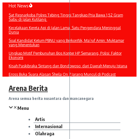
Lewati
Hot News
ke
Sat Resnarkoba Polres Tebing Tinggi Tangkap Pria Bawa 1,52 Gram
konten
Sabu di Jalan Kutilang
Kecelakaan Kereta Api di Jalan Lama, Satu Pengendara Meninggal
Dunia
Soal Kandidat Ketum PBNU yang Berkonflik, Ma’ruf Amin: Muktamar
yang Menentukan
Ungkap Motif Pembunuhan Bos Konter HP Semarang, Polisi: Faktor
Ekonomi
Kisah Paskibraka Sintang dan Bondowoso: dari Daerah Menuju Istana
Eross Buka Suara Alasan Sheila On 7 Jarang Muncul di Podcast
Arena Berita
Arena semua berita nusantara dan mancanegara
Menu
Artis
Internasional
Olahraga