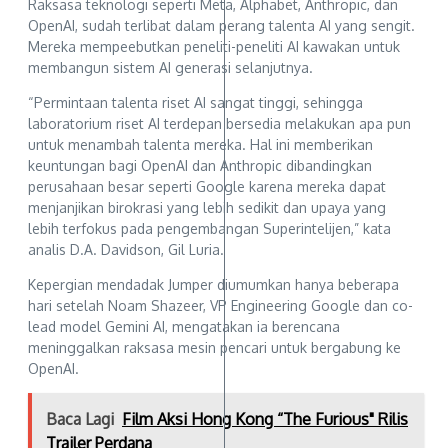
Raksasa teknologi seperti Meta, Alphabet, Anthropic, dan
OpenAI, sudah terlibat dalam perang talenta AI yang sengit.
Mereka mempeebutkan peneliti-peneliti AI kawakan untuk
membangun sistem AI generasi selanjutnya.
“Permintaan talenta riset AI sangat tinggi, sehingga
laboratorium riset AI terdepan bersedia melakukan apa pun
untuk menambah talenta mereka. Hal ini memberikan
keuntungan bagi OpenAI dan Anthropic dibandingkan
perusahaan besar seperti Google karena mereka dapat
menjanjikan birokrasi yang lebih sedikit dan upaya yang
lebih terfokus pada pengembangan Superintelijen,” kata
analis D.A. Davidson, Gil Luria.
Kepergian mendadak Jumper diumumkan hanya beberapa
hari setelah Noam Shazeer, VP Engineering Google dan co-
lead model Gemini AI, mengatakan ia berencana
meninggalkan raksasa mesin pencari untuk bergabung ke
OpenAI.
Baca Lagi
Film Aksi Hong Kong “The Furious" Rilis
Trailer Perdana