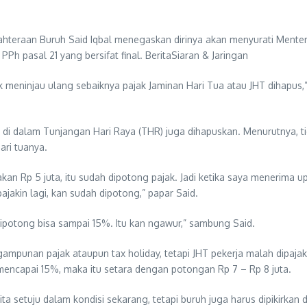
ahteraan Buruh Said Iqbal menegaskan dirinya akan menyurati Ment
PPh pasal 21 yang bersifat final. BeritaSiaran & Jaringan
 meninjau ulang sebaiknya pajak Jaminan Hari Tua atau JHT dihapus,
k di dalam Tunjangan Hari Raya (THR) juga dihapuskan. Menurutnya, tid
ri tuanya.
n Rp 5 juta, itu sudah dipotong pajak. Jadi ketika saya menerima u
ajakin lagi, kan sudah dipotong,” papar Said.
dipotong bisa sampai 15%. Itu kan ngawur,” sambung Said.
gampunan pajak ataupun tax holiday, tetapi JHT pekerja malah dipajaki
encapai 15%, maka itu setara dengan potongan Rp 7 – Rp 8 juta.
ita setuju dalam kondisi sekarang, tetapi buruh juga harus dipikirkan 