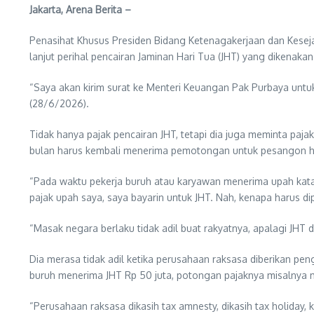
Jakarta, Arena Berita –
Penasihat Khusus Presiden Bidang Ketenagakerjaan dan Kesej
lanjut perihal pencairan Jaminan Hari Tua (JHT) yang dikenakan 
“Saya akan kirim surat ke Menteri Keuangan Pak Purbaya untuk
(28/6/2026).
Tidak hanya pajak pencairan JHT, tetapi dia juga meminta paja
bulan harus kembali menerima pemotongan untuk pesangon ha
“Pada waktu pekerja buruh atau karyawan menerima upah kataka
pajak upah saya, saya bayarin untuk JHT. Nah, kenapa harus dip
“Masak negara berlaku tidak adil buat rakyatnya, apalagi JHT 
Dia merasa tidak adil ketika perusahaan raksasa diberikan pen
buruh menerima JHT Rp 50 juta, potongan pajaknya misalnya m
“Perusahaan raksasa dikasih tax amnesty, dikasih tax holiday, k