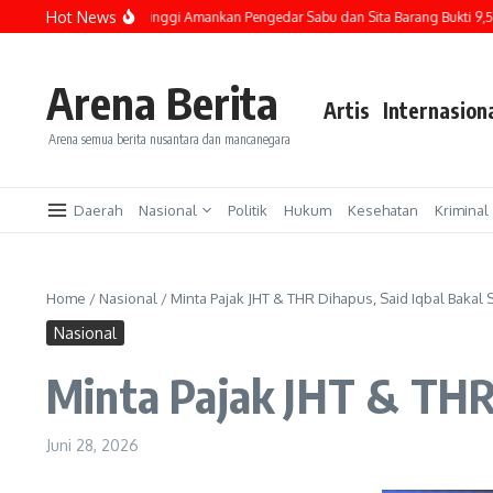
Lewati ke konten
Hot News
a, Polres Tebing Tinggi Amankan Pengedar Sabu dan Sita Barang Bukti 9,56 Gra
Arena Berita
Artis
Internasion
Arena semua berita nusantara dan mancanegara
Daerah
Nasional
Politik
Hukum
Kesehatan
Kriminal
Home
/
Nasional
/
Minta Pajak JHT & THR Dihapus, Said Iqbal Bakal 
Nasional
Minta Pajak JHT & THR 
Juni 28, 2026