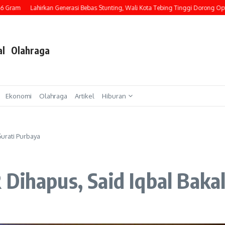
m
Lahirkan Generasi Bebas Stunting, Wali Kota Tebing Tinggi Dorong Optimalis
al
Olahraga
Ekonomi
Olahraga
Artikel
Hiburan
Surati Purbaya
Dihapus, Said Iqbal Bakal