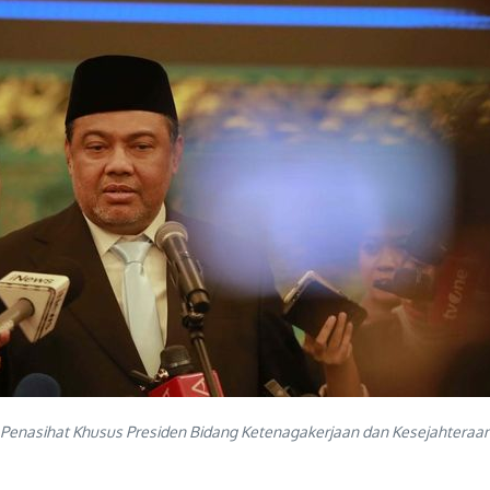
ai Penasihat Khusus Presiden Bidang Ketenagakerjaan dan Kesejahteraan 