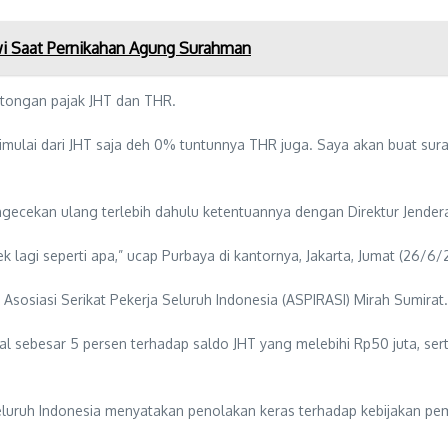
 Saat Pernikahan Agung Surahman
tongan pajak JHT dan THR.
mulai dari JHT saja deh 0% tuntunnya THR juga. Saya akan buat sura
cekan ulang terlebih dahulu ketentuannya dengan Direktur Jenderal
ek lagi seperti apa,” ucap Purbaya di kantornya, Jakarta, Jumat (26/6/
Asosiasi Serikat Pekerja Seluruh Indonesia (ASPIRASI) Mirah Sumirat.
sebesar 5 persen terhadap saldo JHT yang melebihi Rp50 juta, serta t
seluruh Indonesia menyatakan penolakan keras terhadap kebijakan p