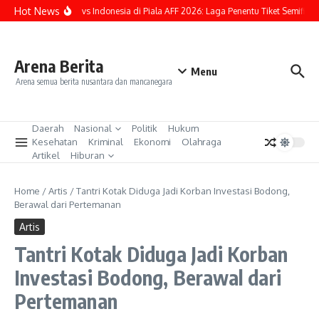
Lewati ke konten
Hot News
Singapura vs Indonesia di Piala AFF 2026: Laga Penentu Tiket Semifinal
Arena Berita
Menu
Arena semua berita nusantara dan mancanegara
Daerah
Nasional
Politik
Hukum
Kesehatan
Kriminal
Ekonomi
Olahraga
Artikel
Hiburan
Home
/
Artis
/
Tantri Kotak Diduga Jadi Korban Investasi Bodong,
Berawal dari Pertemanan
Artis
Tantri Kotak Diduga Jadi Korban
Investasi Bodong, Berawal dari
Pertemanan