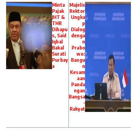
Minta
Majelis
Pajak
Rektor
JHT &
Ungka
THR
p
Dihapu
Dialog
s, Said
denga
Iqbal
n
Bakal
Prabo
Surati
wo:
Purbay
Bangu
a
n
Kesam
aan
Panda
ngan
Bangsa
-
Rakyat