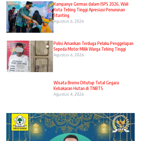
Kampanye Germas dalam ISPS 2026, Wali
Kota Tebing Tinggi Apresiasi Penurunan
Stunting
Agustus 6, 2026
Polisi Amankan Terduga Pelaku Penggelapan
Sepeda Motor Milik Warga Tebing Tinggi
Agustus 6, 2026
Wisata Bromo Ditutup Total Gegara
Kebakaran Hutan di TNBTS
Agustus 4, 2026