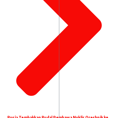
Rusia Tembakkan Rudal Pembawa Nuklir Oreshnik ke