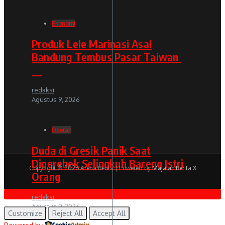
Ekonomi
Produk Lele Marinasi Asal
Bandung Tembus Pasar Taiwan
redaksi
Agustus 9, 2026
Daerah
Duda di Gresik Panik Saat
Digerebek Selingkuh Bareng Istri
Copyright © 2026 Arena Berita | Powered by
Majalah Berita X
Orang
redaksi
Agustus 9, 2026
Customize
Reject All
Accept All