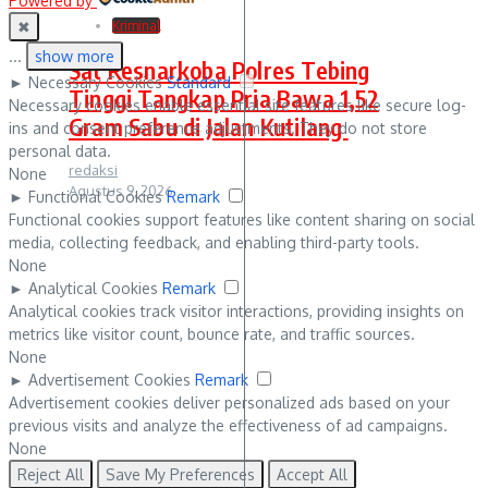
Powered by
✖
Kriminal
...
show more
Sat Resnarkoba Polres Tebing
►
Necessary Cookies
Standard
Tinggi Tangkap Pria Bawa 1,52
Necessary cookies enable essential site features like secure log-
Gram Sabu di Jalan Kutilang
ins and consent preference adjustments. They do not store
personal data.
redaksi
None
Agustus 9, 2026
►
Functional Cookies
Remark
Functional cookies support features like content sharing on social
media, collecting feedback, and enabling third-party tools.
None
►
Analytical Cookies
Remark
Analytical cookies track visitor interactions, providing insights on
metrics like visitor count, bounce rate, and traffic sources.
None
►
Advertisement Cookies
Remark
Advertisement cookies deliver personalized ads based on your
previous visits and analyze the effectiveness of ad campaigns.
None
Reject All
Save My Preferences
Accept All