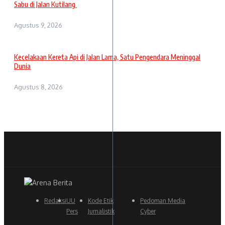
Sabu di Jalan Kutilang
Agustus 9, 2026
Kecelakaan Kereta Api di Jalan Lama, Satu Pengendara Meninggal
Dunia
Agustus 8, 2026
Redaksi
UU
Kode Etik
Pedoman Media
Pers
Jurnalistik
Cyber