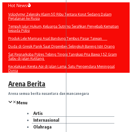
Lewati
Hot News
ke
Volodymyr Zelensky Klaim 50 Ribu Tentara Korut Sedang Dalam
konten
Perjalanan ke Rusia
Tempuh Jalur Hukum, Keluarga Sutrimo Serahkan Penyebab Kematian
kepada Polisi
Produk Lele Marinasi Asal Bandung Tembus Pasar Taiwan
Duda di Gresik Panik Saat Digerebek Selingkuh Bareng Istri Orang
Sat Resnarkoba Polres Tebing Tinggi Tangkap Pria Bawa 1,52 Gram
Sabu di Jalan Kutilang
Kecelakaan Kereta Api di Jalan Lama, Satu Pengendara Meninggal
Dunia
Arena Berita
Arena semua berita nusantara dan mancanegara
Menu
Artis
Internasional
Olahraga