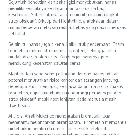
Sejumlah penelitian dan pakar gizi menyebutkan, nanas
memiliki setidaknya sembilan manfaat utama bagi
kesehatan. Salah satunya adalah membantu menangkal
stres oksidatif. Dikutip dari Healthline, antioksidan dalam
nanas berperan melawan radikal bebas yang dapat merusak
sel tubuh.
Selain itu, nanas juga dikenal baik untuk pencernaan. Enzim
bromelain membantu memecah protein, sehingga lebih
mudah diserap oleh usus. Kandungan seratnya pun
mendukung kesehatan saluran cerna.
Manfaat lain yang sering dikaitkan dengan nanas adalah
potensi menurunkan risiko kanker dan serangan jantung.
Beberapa studi mencatat, senyawa dalam nanas, termasuk
bromelain, dapat membantu mengurangi peradangan dan
stres oksidatif, meski riset lanjutan pada manusia masih
diperlukan.
Ahli gizi Anjali Mukerjee mengatakan bromelain juga
membantu melancarkan aliran darah. “Bromelain membantu
melebarkan pembuluh darah dan memiliki efek anti-
pembekuan, sehingga bisa membantu menurunkan risiko