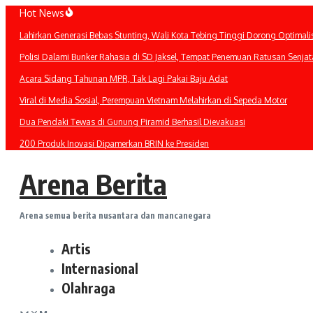
Lewati
Hot News
ke
Lahirkan Generasi Bebas Stunting, Wali Kota Tebing Tinggi Dorong Optimali
konten
Polisi Dalami Bunker Rahasia di SD Jaksel, Tempat Penemuan Ratusan Senjat
Acara Sidang Tahunan MPR, Tak Lagi Pakai Baju Adat
Viral di Media Sosial, Perempuan Vietnam Melahirkan di Sepeda Motor
Dua Pendaki Tewas di Gunung Piramid Berhasil Dievakuasi
200 Produk Inovasi Dipamerkan BRIN ke Presiden
Arena Berita
Arena semua berita nusantara dan mancanegara
Artis
Internasional
Olahraga