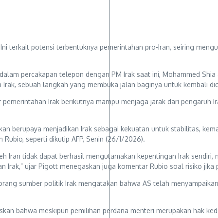
Ini terkait potensi terbentuknya pemerintahan pro-Iran, seiring meng
o dalam percakapan telepon dengan PM Irak saat ini, Mohammed Shia
men Irak, sebuah langkah yang membuka jalan baginya untuk kembali d
emerintahan Irak berikutnya mampu menjaga jarak dari pengaruh Iran
n berupaya menjadikan Irak sebagai kekuatan untuk stabilitas, kema
ubio, seperti dikutip AFP, Senin (26/1/2026).
Iran tidak dapat berhasil mengutamakan kepentingan Irak sendiri, me
 Irak,” ujar Pigott menegaskan juga komentar Rubio soal risiko jika
Seorang sumber politik Irak mengatakan bahwa AS telah menyampaik
askan bahwa meskipun pemilihan perdana menteri merupakan hak keda