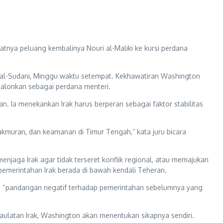
uatnya peluang kembalinya Nouri al-Maliki ke kursi perdana
 al-Sudani, Minggu waktu setempat. Kekhawatiran Washington
icalonkan sebagai perdana menteri.
. Ia menekankan Irak harus berperan sebagai faktor stabilitas
kmuran, dan keamanan di Timur Tengah,” kata juru bicara
njaga Irak agar tidak terseret konflik regional, atau memajukan
 pemerintahan Irak berada di bawah kendali Teheran.
an “pandangan negatif terhadap pemerintahan sebelumnya yang
ulatan Irak, Washington akan menentukan sikapnya sendiri.