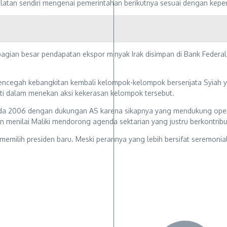
atan sendiri mengenai pemerintahan berikutnya sesuai dengan kepen
bagian besar pendapatan ekspor minyak Irak disimpan di Bank Federa
cegah kebangkitan kembali kelompok-kelompok bersenjata Syiah yang
ati dalam menekan aksi kekerasan kelompok tersebut.
 pada 2006 dengan dukungan AS karena sikapnya yang mendukung oper
 menilai Maliki mendorong agenda sektarian yang justru berkontribus
emilih presiden baru. Meski perannya yang lebih bersifat seremonia