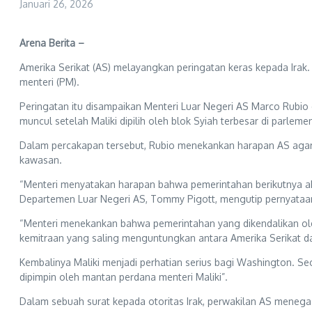
Januari 26, 2026
Arena Berita –
Amerika Serikat (AS) melayangkan peringatan keras kepada Irak. 
menteri (PM).
Peringatan itu disampaikan Menteri Luar Negeri AS Marco Rubi
muncul setelah Maliki dipilih oleh blok Syiah terbesar di parle
Dalam percakapan tersebut, Rubio menekankan harapan AS agar p
kawasan.
“Menteri menyatakan harapan bahwa pemerintahan berikutnya aka
Departemen Luar Negeri AS, Tommy Pigott, mengutip pernyataan R
“Menteri menekankan bahwa pemerintahan yang dikendalikan oleh 
kemitraan yang saling menguntungkan antara Amerika Serikat dan
Kembalinya Maliki menjadi perhatian serius bagi Washington. 
dipimpin oleh mantan perdana menteri Maliki”.
Dalam sebuah surat kepada otoritas Irak, perwakilan AS meneg