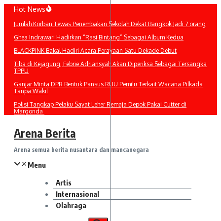
Lewati
Hot News
ke
Jumlah Korban Tewas Penembakan Sekolah Dekat Bangkok Jadi 7 orang
konten
Ghea Indrawari Hadirkan “Rasi Bintang” Sebagai Album Kedua
BLACKPINK Bakal Hadiri Acara Perayaan Satu Dekade Debut
Tiba di Kejagung, Febrie Adriansyah Akan Diperiksa Sebagai Tersangka
TPPU
Ganjar Minta DPR Bentuk Pansus RUU Pemilu Terkait Wacana Pilkada
Tanpa Wakil
Polisi Tangkap Pelaku Sayat Leher Remaja Depok Pakai Cutter di
Margonda
Arena Berita
Arena semua berita nusantara dan mancanegara
Menu
Artis
Internasional
Olahraga