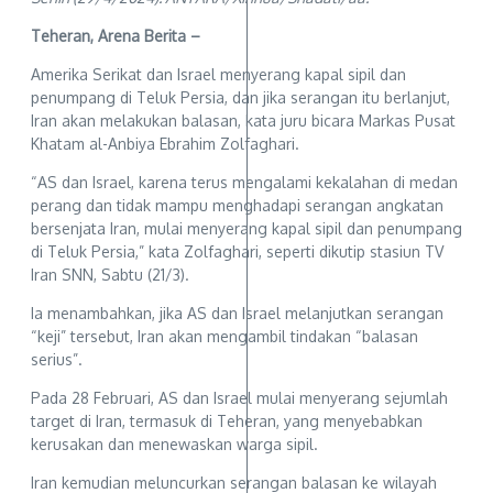
Teheran, Arena Berita –
Amerika Serikat dan Israel menyerang kapal sipil dan
penumpang di Teluk Persia, dan jika serangan itu berlanjut,
Iran akan melakukan balasan, kata juru bicara Markas Pusat
Khatam al-Anbiya Ebrahim Zolfaghari.
“AS dan Israel, karena terus mengalami kekalahan di medan
perang dan tidak mampu menghadapi serangan angkatan
bersenjata Iran, mulai menyerang kapal sipil dan penumpang
di Teluk Persia,” kata Zolfaghari, seperti dikutip stasiun TV
Iran SNN, Sabtu (21/3).
Ia menambahkan, jika AS dan Israel melanjutkan serangan
“keji” tersebut, Iran akan mengambil tindakan “balasan
serius”.
Pada 28 Februari, AS dan Israel mulai menyerang sejumlah
target di Iran, termasuk di Teheran, yang menyebabkan
kerusakan dan menewaskan warga sipil.
Iran kemudian meluncurkan serangan balasan ke wilayah