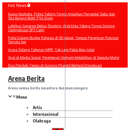
Lewati
Hot News
ke
Kasus Narkoba, Polres Tebing Tinggi Amankan Pengedar Sabu dan
konten
Sita Barang Bukti 9,56 Gram
Lahirkan Generasi Bebas Stunting, Wali Kota Tebing Tinggi Dorong
Optimalisasi SP3 Catin
Polisi Dalami Bunker Rahasia di SD Jaksel, Tempat Penemuan Ratusan
Senjata Api
Acara Sidang Tahunan MPR, Tak Lagi Pakai Baju Adat
Viral di Media Sosial, Perempuan Vietnam Melahirkan di Sepeda Motor
Dua Pendaki Tewas di Gunung Piramid Berhasil Dievakuasi
Arena Berita
Arena semua berita nusantara dan mancanegara
Menu
Artis
Internasional
Olahraga