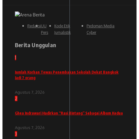
Redaksi
UU
Kode Etik
Pedoman Media
Pers
Jurnalistik
Cyber
Berita Unggulan
1
Jumlah Korban Tewas Penembakan Sekolah Dekat Bangkok
Jadi 7 orang
Agustus 7, 2026
2
Ghea Indrawari Hadirkan “Rasi Bintang” Sebagai Album Kedua
Agustus 7, 2026
3