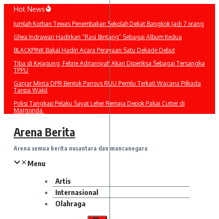
Lewati
Hot News
ke
Jumlah Korban Tewas Penembakan Sekolah Dekat Bangkok Jadi 7 orang
konten
Ghea Indrawari Hadirkan “Rasi Bintang” Sebagai Album Kedua
BLACKPINK Bakal Hadiri Acara Perayaan Satu Dekade Debut
Tiba di Kejagung, Febrie Adriansyah Akan Diperiksa Sebagai Tersangka
TPPU
Ganjar Minta DPR Bentuk Pansus RUU Pemilu Terkait Wacana Pilkada
Tanpa Wakil
Polisi Tangkap Pelaku Sayat Leher Remaja Depok Pakai Cutter di
Margonda
Arena Berita
Arena semua berita nusantara dan mancanegara
Menu
Artis
Internasional
Olahraga