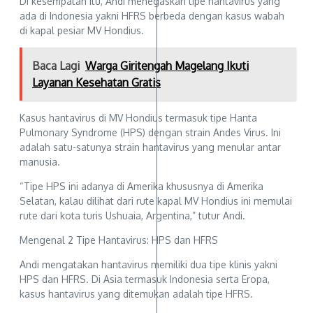
Di kesempatan itu, Andi menegaskan tipe hantavirus yang
ada di Indonesia yakni HFRS berbeda dengan kasus wabah
di kapal pesiar MV Hondius.
Baca Lagi
Warga Giritengah Magelang Ikuti
Layanan Kesehatan Gratis
Kasus hantavirus di MV Hondius termasuk tipe Hanta
Pulmonary Syndrome (HPS) dengan strain Andes Virus. Ini
adalah satu-satunya strain hantavirus yang menular antar
manusia.
“Tipe HPS ini adanya di Amerika khususnya di Amerika
Selatan, kalau dilihat dari rute kapal MV Hondius ini memulai
rute dari kota turis Ushuaia, Argentina,” tutur Andi.
Mengenal 2 Tipe Hantavirus: HPS dan HFRS
Andi mengatakan hantavirus memiliki dua tipe klinis yakni
HPS dan HFRS. Di Asia termasuk Indonesia serta Eropa,
kasus hantavirus yang ditemukan adalah tipe HFRS.