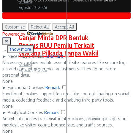
Copyright © 2026 Arena Berita | Powered by
Majalah Berita X
redaksi
Agustus 7, 2026
Politik
Customize
Reject All
Accept All
Powered by
Ganjar Minta DPR Bentuk
✖
Pansus RUU Pemilu Terkait
...
show more
Wacana Pilkada Tanpa Wakil
►
Necessary Cookies
Standard
Necessary cookies enable essential site features like secure log-
redaksi
ins and consent preference adjustments. They do not store
Agustus 7, 2026
personal data.
None
►
Functional Cookies
Remark
Functional cookies support features like content sharing on social
media, collecting feedback, and enabling third-party tools.
None
►
Analytical Cookies
Remark
Analytical cookies track visitor interactions, providing insights on
metrics like visitor count, bounce rate, and traffic sources.
None