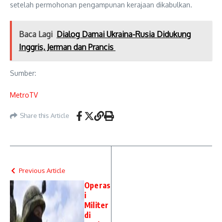
setelah permohonan pengampunan kerajaan dikabulkan.
Baca Lagi
Dialog Damai Ukraina-Rusia Didukung
Inggris, Jerman dan Prancis
Sumber:
MetroTV
Share this Article
Previous Article
Operas
i
Militer
di