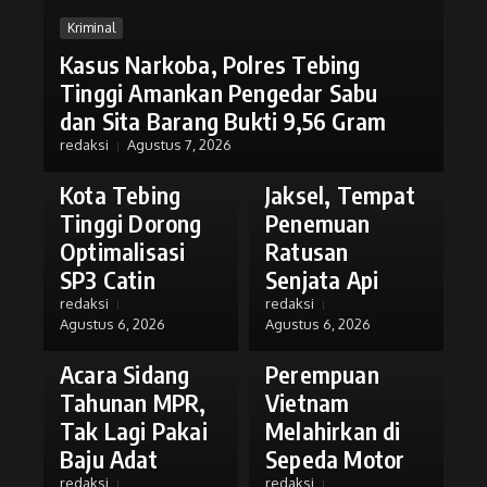
Kriminal
Daerah
Kasus Narkoba, Polres Tebing
Kriminal
Lahirkan
Tinggi Amankan Pengedar Sabu
Generasi
Polisi Dalami
dan Sita Barang Bukti 9,56 Gram
Bebas
Bunker
redaksi
Agustus 7, 2026
Stunting, Wali
Rahasia di SD
Kota Tebing
Jaksel, Tempat
Tinggi Dorong
Penemuan
Optimalisasi
Ratusan
SP3 Catin
Senjata Api
Internasional
redaksi
redaksi
Viral di Media
Agustus 6, 2026
Agustus 6, 2026
Politik
Sosial,
Acara Sidang
Perempuan
Tahunan MPR,
Vietnam
Tak Lagi Pakai
Melahirkan di
Baju Adat
Sepeda Motor
redaksi
redaksi