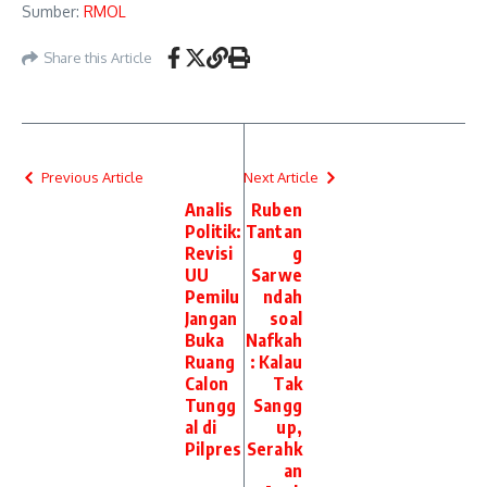
Sumber:
RMOL
Share this Article
Previous Article
Next Article
Analis
Ruben
Politik:
Tantan
Revisi
g
UU
Sarwe
Pemilu
ndah
Jangan
soal
Buka
Nafkah
Ruang
: Kalau
Calon
Tak
Tungg
Sangg
al di
up,
Pilpres
Serahk
an