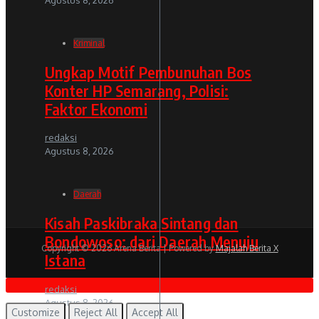
Kriminal
Ungkap Motif Pembunuhan Bos
Konter HP Semarang, Polisi:
Faktor Ekonomi
redaksi
Agustus 8, 2026
Daerah
Kisah Paskibraka Sintang dan
Bondowoso: dari Daerah Menuju
Copyright © 2026 Arena Berita | Powered by
Majalah Berita X
Istana
redaksi
Agustus 8, 2026
Customize
Reject All
Accept All