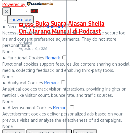
Powered by
✖
Artis
...
show more
Eross Buka Suara Alasan Sheila
►
Necessary Cookies
Standard
On 7 Jarang Muncul di Podcast
Necessary cookies enable essential site features like secure log-
ins and consent preference adjustments. They do not store
redaksi
personal data.
Agustus 8, 2026
None
►
Functional Cookies
Remark
Functional cookies support features like content sharing on social
media, collecting feedback, and enabling third-party tools.
None
►
Analytical Cookies
Remark
Analytical cookies track visitor interactions, providing insights on
metrics like visitor count, bounce rate, and traffic sources.
None
►
Advertisement Cookies
Remark
Advertisement cookies deliver personalized ads based on your
previous visits and analyze the effectiveness of ad campaigns.
None