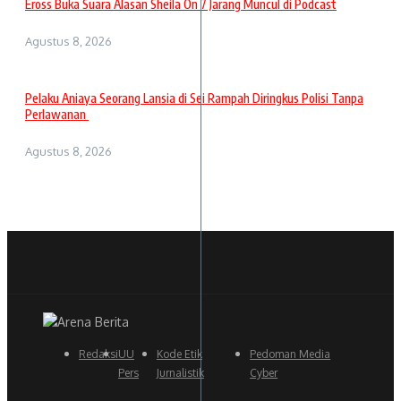
Eross Buka Suara Alasan Sheila On 7 Jarang Muncul di Podcast
Agustus 8, 2026
Pelaku Aniaya Seorang Lansia di Sei Rampah Diringkus Polisi Tanpa
Perlawanan
Agustus 8, 2026
Redaksi
UU
Kode Etik
Pedoman Media
Pers
Jurnalistik
Cyber