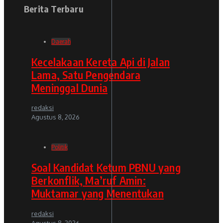
Berita Terbaru
Daerah
Kecelakaan Kereta Api di Jalan
Lama, Satu Pengendara
Meninggal Dunia
redaksi
Agustus 8, 2026
Politik
Soal Kandidat Ketum PBNU yang
Berkonflik, Ma’ruf Amin:
Muktamar yang Menentukan
redaksi
Agustus 8, 2026