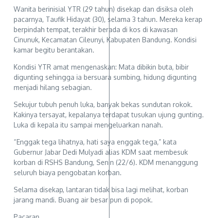
Wanita berinisial YTR (29 tahun) disekap dan disiksa oleh
pacarnya, Taufik Hidayat (30), selama 3 tahun. Mereka kerap
berpindah tempat, terakhir berada di kos di kawasan
Cinunuk, Kecamatan Cileunyi, Kabupaten Bandung. Kondisi
kamar begitu berantakan.
Kondisi YTR amat mengenaskan: Mata dibikin buta, bibir
digunting sehingga ia bersuara sumbing, hidung digunting
menjadi hilang sebagian.
Sekujur tubuh penuh luka, banyak bekas sundutan rokok.
Kakinya tersayat, kepalanya terdapat tusukan ujung gunting.
Luka di kepala itu sampai mengeluarkan nanah.
“Enggak tega lihatnya, hati saya enggak tega,” kata
Gubernur Jabar Dedi Mulyadi alias KDM saat membesuk
korban di RSHS Bandung, Senin (22/6). KDM menanggung
seluruh biaya pengobatan korban.
Selama disekap, lantaran tidak bisa lagi melihat, korban
jarang mandi. Buang air besar pun di popok.
Pacaran