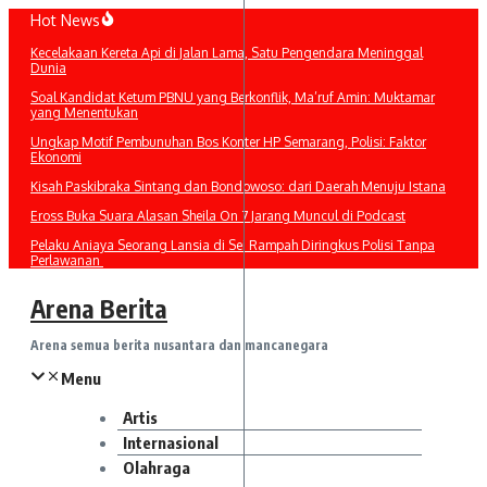
Lewati
Hot News
ke
Kecelakaan Kereta Api di Jalan Lama, Satu Pengendara Meninggal
konten
Dunia
Soal Kandidat Ketum PBNU yang Berkonflik, Ma’ruf Amin: Muktamar
yang Menentukan
Ungkap Motif Pembunuhan Bos Konter HP Semarang, Polisi: Faktor
Ekonomi
Kisah Paskibraka Sintang dan Bondowoso: dari Daerah Menuju Istana
Eross Buka Suara Alasan Sheila On 7 Jarang Muncul di Podcast
Pelaku Aniaya Seorang Lansia di Sei Rampah Diringkus Polisi Tanpa
Perlawanan
Arena Berita
Arena semua berita nusantara dan mancanegara
Menu
Artis
Internasional
Olahraga