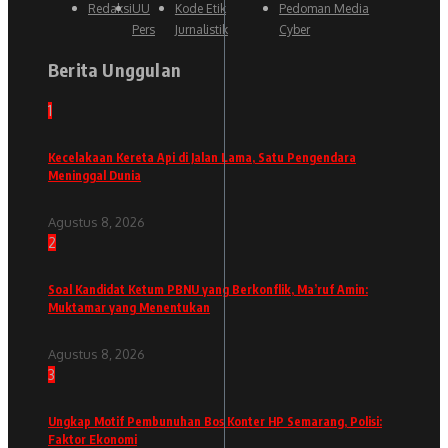
Redaksi
UU
Kode Etik
Pedoman Media
Pers
Jurnalistik
Cyber
Berita Unggulan
1
Kecelakaan Kereta Api di Jalan Lama, Satu Pengendara
Meninggal Dunia
Agustus 8, 2026
2
Soal Kandidat Ketum PBNU yang Berkonflik, Ma’ruf Amin:
Muktamar yang Menentukan
Agustus 8, 2026
3
Ungkap Motif Pembunuhan Bos Konter HP Semarang, Polisi:
Faktor Ekonomi