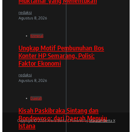
Muktamar yang Menentukan
redaksi
Agustus 8, 2026
Kriminal
Ungkap Motif Pembunuhan Bos
Konter HP Semarang, Polisi:
Faktor Ekonomi
redaksi
Agustus 8, 2026
Daerah
Kisah Paskibraka Sintang dan
Bondowoso: dari Daerah Menuju
Copyright © 2026 Arena Berita | Powered by
Majalah Berita X
Istana