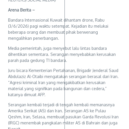
Arena Berita –
Bandara Internasional Kuwait dihantam drone, Rabu
(3/6/2026) pagi waktu setempat. Kejadian itu melukai
beberapa orang dan membuat pihak berwenang
mengalihkan penerbangan.
Media pemerintah, juga menyebut lalu lintas bandara
dihentikan sementara. Serangan menyebabkan kerusakan
parah pada gedung T1 bandara.
Juru bicara Kementerian Pertahanan, Brigadir Jenderal Saud
Abdulaziz Al-Otaibi mengatakan serangan berasal dari Iran.
“Agresi kriminal Iran yang mengakibatkan kerusakan
material yang signifikan pada bangunan dan cedera,”
katanya dimuat AFP.
Serangan kembali terjadi di tengah kembali memanasnya
Amerika Serikat (AS) dan Iran. Serangan AS ke Pulau
Qeshm, Iran, Selasa, membuat pasukan Garda Revolusi Iran
(IRGC) menembak pangkalan militer AS di Bahrain dan juga
Kuwait.