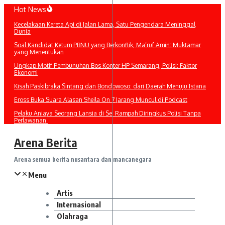
Lewati
Hot News
ke
Kecelakaan Kereta Api di Jalan Lama, Satu Pengendara Meninggal
konten
Dunia
Soal Kandidat Ketum PBNU yang Berkonflik, Ma’ruf Amin: Muktamar
yang Menentukan
Ungkap Motif Pembunuhan Bos Konter HP Semarang, Polisi: Faktor
Ekonomi
Kisah Paskibraka Sintang dan Bondowoso: dari Daerah Menuju Istana
Eross Buka Suara Alasan Sheila On 7 Jarang Muncul di Podcast
Pelaku Aniaya Seorang Lansia di Sei Rampah Diringkus Polisi Tanpa
Perlawanan
Arena Berita
Arena semua berita nusantara dan mancanegara
Menu
Artis
Internasional
Olahraga