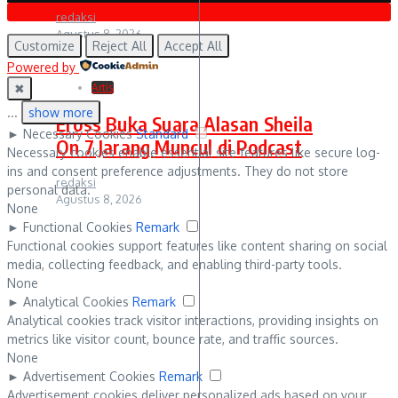
redaksi
Agustus 8, 2026
Customize
Reject All
Accept All
Powered by
✖
Artis
...
show more
Eross Buka Suara Alasan Sheila
►
Necessary Cookies
Standard
On 7 Jarang Muncul di Podcast
Necessary cookies enable essential site features like secure log-
ins and consent preference adjustments. They do not store
redaksi
personal data.
Agustus 8, 2026
None
►
Functional Cookies
Remark
Functional cookies support features like content sharing on social
media, collecting feedback, and enabling third-party tools.
None
►
Analytical Cookies
Remark
Analytical cookies track visitor interactions, providing insights on
metrics like visitor count, bounce rate, and traffic sources.
None
►
Advertisement Cookies
Remark
Advertisement cookies deliver personalized ads based on your