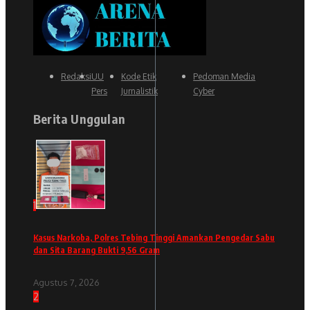
Redaksi
UU
Kode Etik
Pedoman Media
Pers
Jurnalistik
Cyber
Berita Unggulan
1
Kasus Narkoba, Polres Tebing Tinggi Amankan Pengedar Sabu
dan Sita Barang Bukti 9,56 Gram
Agustus 7, 2026
2