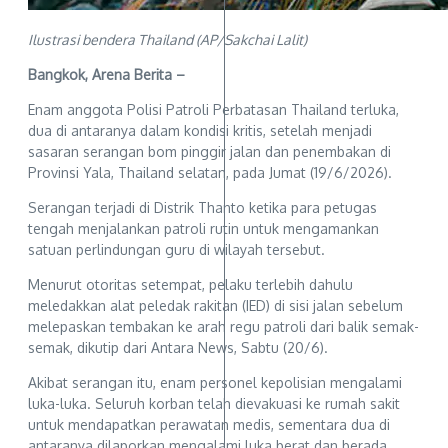
Ilustrasi bendera Thailand (AP/Sakchai Lalit)
Bangkok, Arena Berita –
Enam anggota Polisi Patroli Perbatasan Thailand terluka,
dua di antaranya dalam kondisi kritis, setelah menjadi
sasaran serangan bom pinggir jalan dan penembakan di
Provinsi Yala, Thailand selatan, pada Jumat (19/6/2026).
Serangan terjadi di Distrik Thanto ketika para petugas
tengah menjalankan patroli rutin untuk mengamankan
satuan perlindungan guru di wilayah tersebut.
Menurut otoritas setempat, pelaku terlebih dahulu
meledakkan alat peledak rakitan (IED) di sisi jalan sebelum
melepaskan tembakan ke arah regu patroli dari balik semak-
semak, dikutip dari Antara News, Sabtu (20/6).
Akibat serangan itu, enam personel kepolisian mengalami
luka-luka. Seluruh korban telah dievakuasi ke rumah sakit
untuk mendapatkan perawatan medis, sementara dua di
antaranya dilaporkan mengalami luka berat dan berada