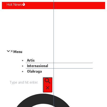
Lewati
Hot News
ke
 Narkoba, Polres Tebing Tinggi Amankan Pengedar Sabu dan Sita Barang Bukti 9
konten
kan Generasi Bebas Stunting, Wali Kota Tebing Tinggi Dorong Optimalisasi SP3 Ca
i Dalami Bunker Rahasia di SD Jaksel, Tempat Penemuan Ratusan Senjata Api
 Sidang Tahunan MPR, Tak Lagi Pakai Baju Adat
 di Media Sosial, Perempuan Vietnam Melahirkan di Sepeda Motor
endaki Tewas di Gunung Piramid Berhasil Dievakuasi
Menu
Artis
Internasional
Olahraga
Pencarian
untuk: