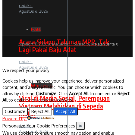
redaksi
Agustus 6, 2026
Politik
Acara Sidang Tahunan MPR, Tak
Copyright © 2026 Arena Berita | Powered by
Majalah Berita X
Lagi Pakai Baju Adat
redaksi
Agustus 6, 2026
We respect your privacy
Cookies help us improve your experience, deliver personalized
Internasional
content, and analyze traffic. You can choose which cookies to
allow by clicking
Customize
. Click
Accept All
to consent or
Reject
Viral di Media Sosial, Perempuan
All
to decline non-essential cookies.
Vietnam Melahirkan di Sepeda
Customize
Reject All
Accept All
Motor
Powered by
redaksi
Personalize Your Cookie Preferences
✖
Agustus 6, 2026
We use cookies to ensure smooth navigation and enable